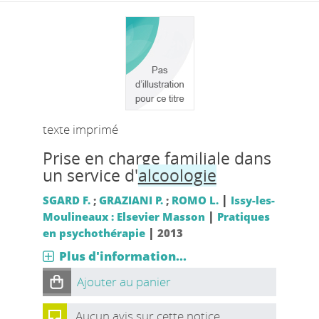
texte imprimé
Prise en charge familiale dans
un service d'
alcoologie
|
SGARD F.
;
GRAZIANI P.
;
ROMO L.
Issy-les-
|
Moulineaux : Elsevier Masson
Pratiques
|
en psychothérapie
2013
Plus d'information...
Ajouter au panier
Aucun avis sur cette notice.