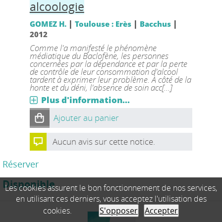
alcoologie
|
|
|
GOMEZ H.
Toulouse : Erès
Bacchus
2012
Comme l'a manifesté le phénomène
médiatique du Baclofène, les personnes
concernées par la dépendance et par la perte
de contrôle de leur consommation d'alcool
tardent à exprimer leur problème. À côté de la
honte et du déni, l'absence de soin acc[...]
Plus d'information...
Ajouter au panier
Aucun avis sur cette notice.
Réserver
Disponible
Les cookies assurent le bon fonctionnement de nos services,
en utilisant ces derniers, vous acceptez l'utilisation des
cookies.
S'opposer
Accepter