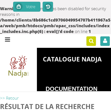
Warning
: set_time_limit() has been disabled for security
reasons in
/home/clients/8b686c1cd9706049954707b411967a5
a/web/pmb/htdocs/pmb/opac_css/includes/index
_includes.inc.php(6) : eval()'d code
on line
1
CATALOGUE NADJA
DOCUMENTATION
SUR LES
>> Retour
DEPENDANCES
RÉSULTAT DE LA RECHERCHE