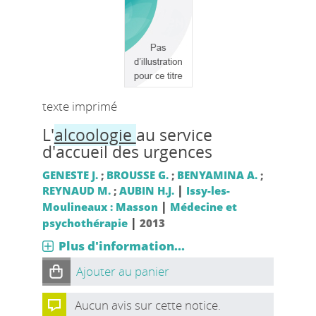
texte imprimé
L'
alcoologie
au service
d'accueil des urgences
GENESTE J.
;
BROUSSE G.
;
BENYAMINA A.
;
|
REYNAUD M.
;
AUBIN H.J.
Issy-les-
|
Moulineaux : Masson
Médecine et
|
psychothérapie
2013
Plus d'information...
Ajouter au panier
Aucun avis sur cette notice.