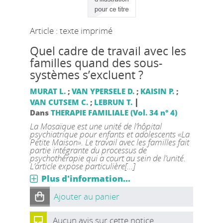
Article : texte imprimé
Quel cadre de travail avec les
familles quand des sous-
systèmes s’excluent ?
MURAT L.
;
VAN YPERSELE D.
;
KAISIN P.
;
|
VAN CUTSEM C.
;
LEBRUN T.
Dans
THERAPIE FAMILIALE (Vol. 34 n° 4)
La Mosaïque est une unité de l’hôpital
psychiatrique pour enfants et adolescents «La
Petite Maison». Le travail avec les familles fait
partie intégrante du processus de
psychothérapie qui a court au sein de l’unité.
L’article expose particulière[...]
Plus d'information...
Ajouter au panier
Aucun avis sur cette notice.