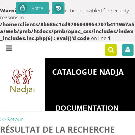
Warning
: set_time_limit() has been disabled for security
reasons in
/home/clients/8b686c1cd9706049954707b411967a5
a/web/pmb/htdocs/pmb/opac_css/includes/index
_includes.inc.php(6) : eval()'d code
on line
1
CATALOGUE NADJA
DOCUMENTATION
SUR LES
>> Retour
DEPENDANCES
RÉSULTAT DE LA RECHERCHE