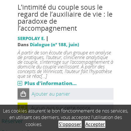
L’intimité du couple sous le
regard de l’auxiliaire de vie : le
paradoxe de
l’accompagnement
|
SERPOLAY E.
Dans
Dialogue (n° 188, juin)
À partir de son écoute d’un groupe en analyse
de pratiques, l’auteur, clinicienne analytique
de couple, s’interroge sur l’accompagnement à
domicile du couple vieillissant. À partir des
concepts de Winnicott, l’auteur fait l’hypothèse
que se réac[...]
Plus d'information...
Ajouter au panier
Aucun avis sur cette notice.
Les cookies assurent le bon fonctionnement de nos services,
en utilisant ces derniers, vous acceptez l'utilisation des
Réserver
cookies.
S'opposer
Accepter