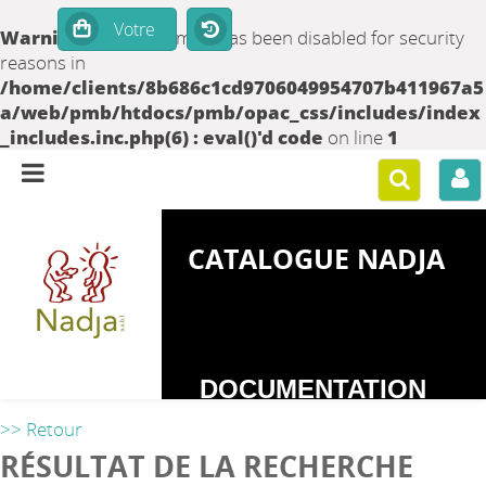
Warning
: set_time_limit() has been disabled for security
reasons in
/home/clients/8b686c1cd9706049954707b411967a5
a/web/pmb/htdocs/pmb/opac_css/includes/index
_includes.inc.php(6) : eval()'d code
on line
1
CATALOGUE NADJA
DOCUMENTATION
SUR LES
>> Retour
DEPENDANCES
RÉSULTAT DE LA RECHERCHE