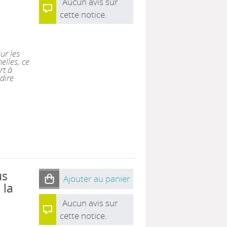
Aucun avis sur
cette notice.
ur les
lles, ce
rt à
-dire
us
Ajouter au panier
 la
Aucun avis sur
cette notice.