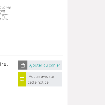
 la vie
 ont
rfuges
r des
ire.
Ajouter au panier
Aucun avis sur
cette notice.