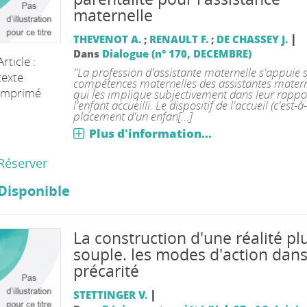
maternelle
|
THEVENOT A.
;
RENAULT F.
;
DE CHASSEY J.
Dans
Dialogue (n° 170, DECEMBRE)
Article :
"La profession d'assistante maternelle s'appuie s
texte
compétences maternelles des assistantes materne
imprimé
qui les implique subjectivement dans leur rappo
l'enfant accueilli. Le dispositif de l'accueil (c'est-à
placement d'un enfan[...]
Plus d'information...
Réserver
Disponible
La construction d'une réalité pl
souple. les modes d'action dans
précarité
|
STETTINGER V.