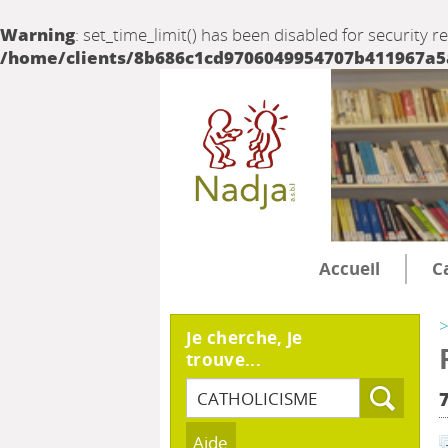
Warning
: set_time_limit() has been disabled for security r
/home/clients/8b686c1cd9706049954707b411967a5a/
Accueil
C
>
Je cherche, je
trouve...