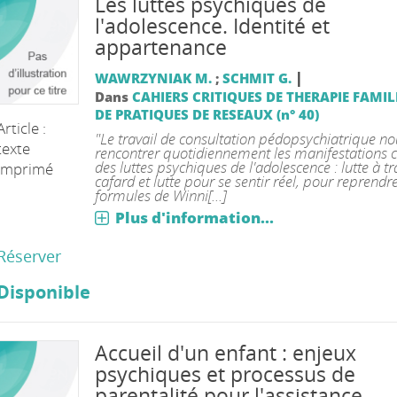
Les luttes psychiques de
l'adolescence. Identité et
appartenance
|
WAWRZYNIAK M.
;
SCHMIT G.
Dans
CAHIERS CRITIQUES DE THERAPIE FAMIL
DE PRATIQUES DE RESEAUX (n° 40)
Article :
"Le travail de consultation pédopsychiatrique nou
texte
rencontrer quotidiennement les manifestations c
des luttes psychiques de l'adolescence : lutte à tr
imprimé
cafard et lutte pour se sentir réel, pour reprendre
formules de Winni[...]
Plus d'information...
Réserver
Disponible
Accueil d'un enfant : enjeux
psychiques et processus de
parentalité pour l'assistance