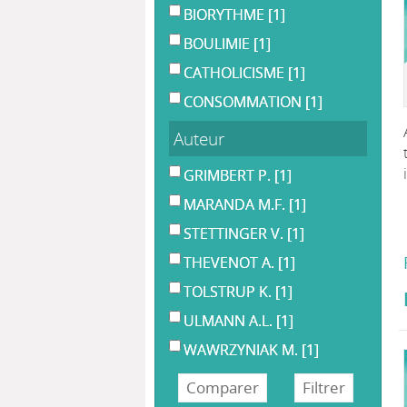
BIORYTHME
[1]
BOULIMIE
[1]
CATHOLICISME
[1]
CONSOMMATION
[1]
Auteur
GRIMBERT P.
[1]
MARANDA M.F.
[1]
STETTINGER V.
[1]
THEVENOT A.
[1]
TOLSTRUP K.
[1]
ULMANN A.L.
[1]
WAWRZYNIAK M.
[1]