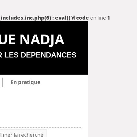
udes.inc.php(6) : eval()'d code
on line
1
UE NADJA
R LES DEPENDANCES
En pratique
ffiner la recherche