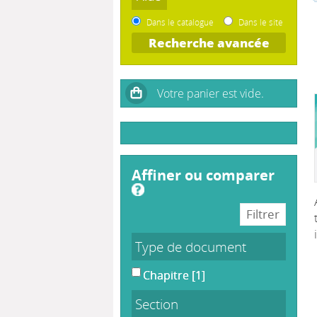
Dans le catalogue
Dans le site
Recherche avancée
affiner ou comparer
Type de document
Chapitre
[1]
Section