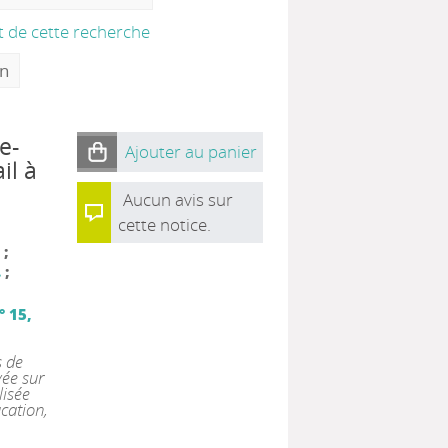
at de cette recherche
on
e-
Ajouter au panier
il à
Aucun avis sur
cette notice.
;
.
;
° 15,
s de
yée sur
lisée
cation,