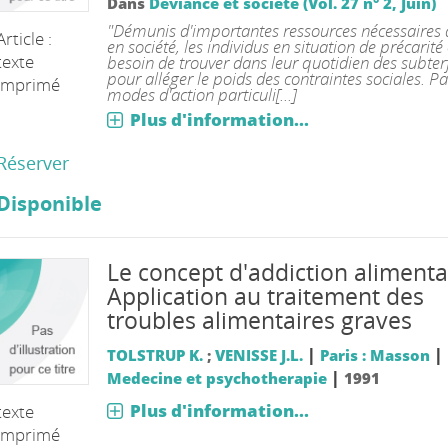
Dans
Déviance et société (Vol. 27 n° 2, Juin)
"Démunis d'importantes ressources nécessaires à
Article :
en société, les individus en situation de précarité
texte
besoin de trouver dans leur quotidien des subte
pour alléger le poids des contraintes sociales. Pa
imprimé
modes d'action particuli[...]
Plus d'information...
Réserver
Disponible
Le concept d'addiction alimenta
Application au traitement des
troubles alimentaires graves
|
|
TOLSTRUP K.
;
VENISSE J.L.
Paris : Masson
|
Medecine et psychotherapie
1991
Plus d'information...
texte
imprimé