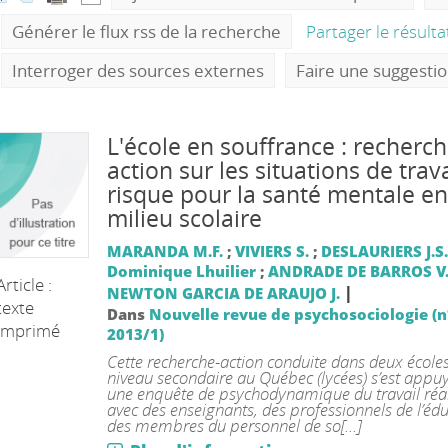
Générer le flux rss de la recherche
Partager le résult
Interroger des sources externes
Faire une suggesti
L'école en souffrance : recherch
action sur les situations de trava
risque pour la santé mentale en
milieu scolaire
MARANDA M.F.
;
VIVIERS S.
;
DESLAURIERS J.S.
Dominique Lhuilier
;
ANDRADE DE BARROS V
Article :
|
NEWTON GARCIA DE ARAUJO J.
texte
Dans
Nouvelle revue de psychosociologie (n
imprimé
2013/1)
Cette recherche-action conduite dans deux école
niveau secondaire au Québec (lycées) s’est appu
une enquête de psychodynamique du travail réa
avec des enseignants, des professionnels de l’édu
des membres du personnel de so[...]