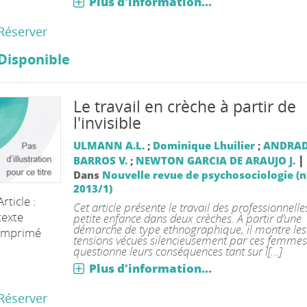
Plus d'information...
Réserver
Disponible
Le travail en crèche à partir de
l'invisible
ULMANN A.L.
;
Dominique Lhuilier
;
ANDRAD
|
BARROS V.
;
NEWTON GARCIA DE ARAUJO J.
Dans
Nouvelle revue de psychosociologie (n
2013/1)
Article :
Cet article présente le travail des professionnelle
texte
petite enfance dans deux crèches. À partir d’une
démarche de type ethnographique, il montre les
imprimé
tensions vécues silencieusement par ces femmes
questionne leurs conséquences tant sur l[...]
Plus d'information...
Réserver