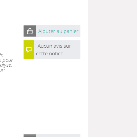
Ajouter au panier
Aucun avis sur
cette notice.
Un
on pour
alyse,
’un