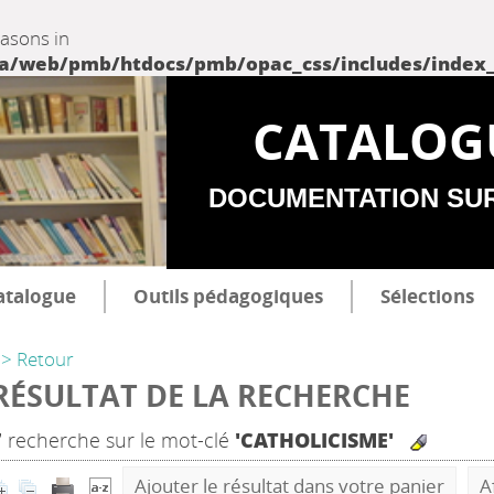
easons in
web/pmb/htdocs/pmb/opac_css/includes/index_incl
CATALOG
DOCUMENTATION SU
atalogue
Outils pédagogiques
Sélections
> Retour
RÉSULTAT DE LA RECHERCHE
7
recherche sur le mot-clé
'CATHOLICISME'
Ajouter le résultat dans votre panier
A