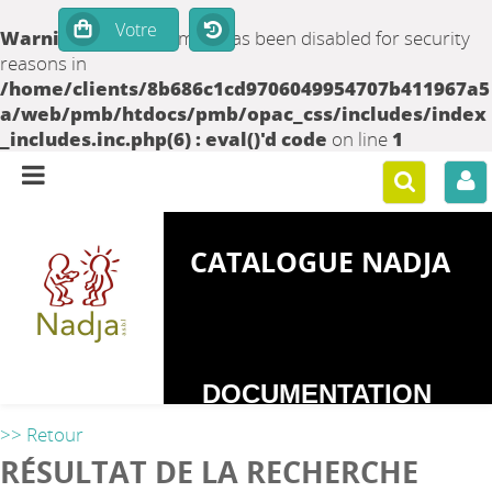
Warning
: set_time_limit() has been disabled for security
reasons in
/home/clients/8b686c1cd9706049954707b411967a5
a/web/pmb/htdocs/pmb/opac_css/includes/index
_includes.inc.php(6) : eval()'d code
on line
1
CATALOGUE NADJA
DOCUMENTATION
SUR LES
>> Retour
DEPENDANCES
RÉSULTAT DE LA RECHERCHE