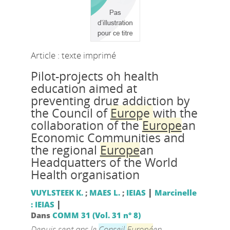
Article : texte imprimé
Pilot-projects oh health
education aimed at
preventing drug addiction by
the Council of
Europe
with the
collaboration of the
Europe
an
Economic Communities and
the regional
Europe
an
Headquatters of the World
Health organisation
|
VUYLSTEEK K.
;
MAES L.
;
IEIAS
Marcinelle
|
: IEIAS
Dans
COMM 31 (Vol. 31 n° 8)
Depuis sept ans le
Conseil
Europé
en