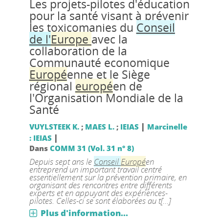
Les projets-pilotes d'éducation
pour la santé visant à prévenir
les toxicomanies du
Conseil
de l'
Europe
avec la
collaboration de la
Communauté economique
Europé
enne et le Siège
régional
europé
en de
l'Organisation Mondiale de la
Santé
|
VUYLSTEEK K.
;
MAES L.
;
IEIAS
Marcinelle
|
: IEIAS
Dans
COMM 31 (Vol. 31 n° 8)
Depuis sept ans le
Conseil
Europé
en
entreprend un important travail centré
essentiellement sur la prévention primaire, en
organisant des rencontres entre différents
experts et en appuyant des expériences-
pilotes. Celles-ci se sont élaborées au t[...]
Plus d'information...