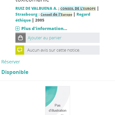
|
RUIZ DE VALBUENA A.
;
DE L'
CONSEIL
EUROPE
|
Strasbourg :
Regard
de l'
Conseil
Europe
|
éthique
2005
Plus d'information...
Ajouter au panier
Aucun avis sur cette notice.
Réserver
Disponible