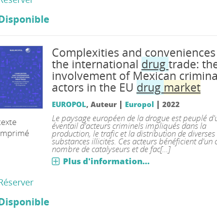
Disponible
Complexities and conveniences
the international
drug
trade: th
involvement of Mexican crimina
actors in the EU
drug
market
|
|
EUROPOL
, Auteur
Europol
2022
Le paysage européen de la drogue est peuplé d'
texte
éventail d'acteurs criminels impliqués dans la
imprimé
production, le trafic et la distribution de diverses
substances illicites. Ces acteurs bénéficient d'un 
nombre de catalyseurs et de fac[...]
Plus d'information...
Réserver
Disponible