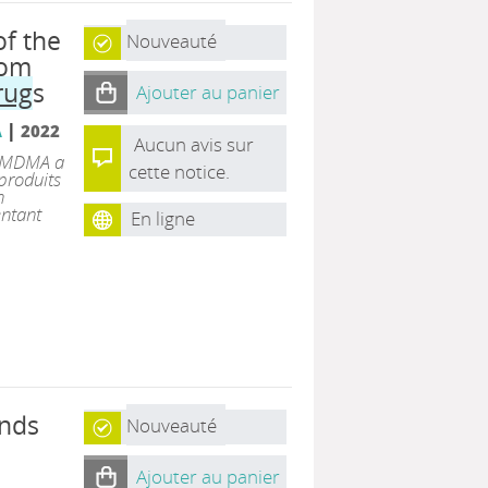
of the
Nouveauté
rom
rug
s
Ajouter au panier
|
A
2022
Aucun avis sur
a MDMA a
cette notice.
 produits
n
ntant
En ligne
ends
Nouveauté
Ajouter au panier