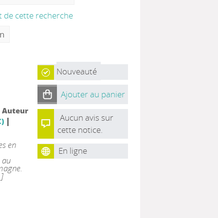
at de cette recherche
on
Nouveauté
Ajouter au panier
, Auteur
Aucun avis sur
|
)
cette notice.
es en
En ligne
, au
emagne.
]