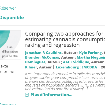
Réserver
Disponible
Comparing two approaches for
estimating cannabis consumpti
raking and regression
Jonathan P. Caulkins
, Auteur ;
Kyle Furlong
,
Brandon McComas
, Auteur ;
Martha Noguei
Domingues
, Auteur ;
Aatir Siddique
, Auteur 
texte
|
|
Kilmer
, Auteur
Luxembourg : EMCDDA
2
imprimé
Il est important de connaître la taille des marché
drogues illicites pour comprendre leurs revenus 
prendre des décisions politiques éclairées. Si les
enquêtes en population générale (EPG) peuvent 
une estimation du nombre d'utilisa[...]
Plus d'information...
Réserver