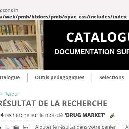
easons in
web/pmb/htdocs/pmb/opac_css/includes/index_incl
CATALOG
DOCUMENTATION SU
atalogue
Outils pédagogiques
Sélections
> Retour
RÉSULTAT DE LA RECHERCHE
14
recherche sur le mot-clé
'DRUG MARKET'
Ajouter le résultat dans votre panier
A