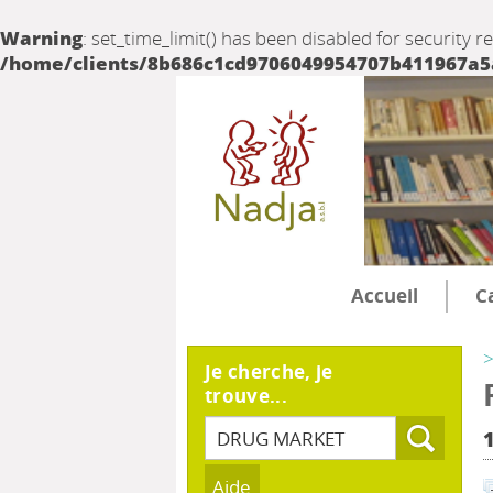
Warning
: set_time_limit() has been disabled for security r
/home/clients/8b686c1cd9706049954707b411967a5a/
Accueil
C
>
Je cherche, je
trouve...