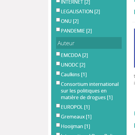
INTERNET
[2]
LEGALISATION
[2]
ONU
[2]
PANDEMIE
[2]
Auteur
EMCDDA
[2]
UNODC
[2]
Caulkins
[1]
Consortium international
sur les politiques en
matière de drogues
[1]
EUROPOL
[1]
Gremeaux
[1]
Hooijman
[1]