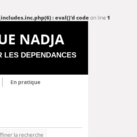
udes.inc.php(6) : eval()'d code
on line
1
UE NADJA
R LES DEPENDANCES
En pratique
ffiner la recherche