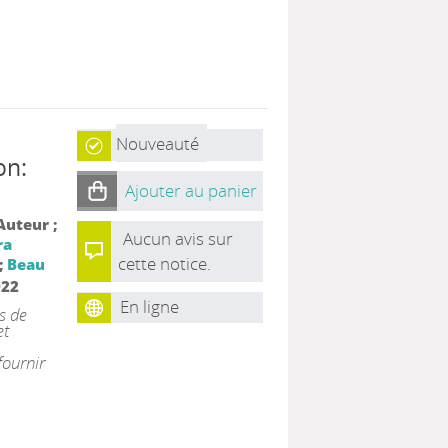
Nouveauté
on:
Ajouter au panier
 Auteur ;
Aucun avis sur
ra
cette notice.
;
Beau
022
En ligne
s de
et
fournir