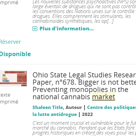
Les nouvelles substances psychoactives (NPS) so
imprimé
large éventail de drogues qui ne sont pas contrô
les conventions des Nations unies sur le contrôle
drogues. Elles comprennent les stimulants, les
cannabinoïdes synthétiques, les op[...]
Plus d'information...
Réserver
Disponible
Ohio State Legal Studies Resea
Paper, n°678.
Bigger is not bette
Preventing monopolies in the
texte
national cannabis
market
imprimé
|
Shaleen Title
, Auteur
Centre des politique
|
la lutte antidrogue
2022
C'est un moment crucial et vulnérable pour le fu
marché du cannabis. Pendant que les Etats font
progrès historiques en créant des voies pour les 