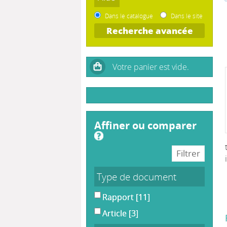
Dans le catalogue
Dans le site
Recherche avancée
affiner ou comparer
Type de document
Rapport
[11]
Article
[3]