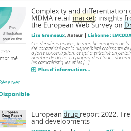
Complexity and differentiation 
MDMA retail
market
: insights f
the European Web Survey on
D
|
Lise Gremeaux
, Auteur
Lisbonne : EMCDD
Ces dernières années, le marché européen de l
été caractérisé par la disponibilité croissante de
texte
à forte concentration, ce qui a entraîné un certai
nombre de décès. La plupart des études docume
imprimé
les caractéristiques et les [...]
Plus d'information...
Réserver
Disponible
European
drug
report 2022. Tr
and developments