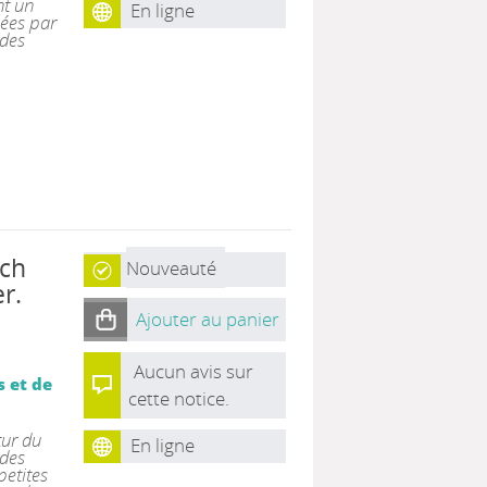
nt un
En ligne
lées par
 des
rch
Nouveauté
r.
Ajouter au panier
Aucun avis sur
s et de
cette notice.
tur du
En ligne
 des
petites