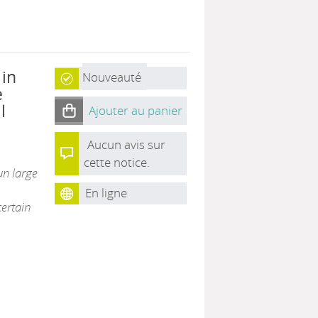
 in
Nouveauté
e
l
Ajouter au panier
Aucun avis sur
cette notice.
un large
En ligne
certain