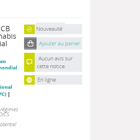
INCB
Nouveauté
nabis
ial
Ajouter au panier
Aucun avis sur
 en
cette notice.
mondial
En ligne
ional
|
PC)
e régimes
OICS
tentiel