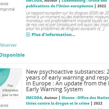
|
EMCDDA
, Auteur
Luxembourg : Office des
texte
|
publications de l'Union européenne
2022
imprimé
Le rapport européen sur les drogues (EDR) de 2
arrive à un moment où des évènements majeurs
mondiaux ont profondément impacté toutes les 
de nos vies et par conséquent ont aussi des impl
pour les problèmes de drogues auxquels n[...]
Plus d'information...
Réserver
Disponible
New psychoactive substances: 
years of early warning and res
in Europe : An update from the
Early Warning System
|
EMCDDA
, Auteur
Vienne : Office des Natio
|
Unies contre la drogue et le crime
2022
texte