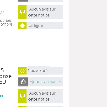
Aucun avis sur
022
cette notice.
parties
ications
En ligne
25
Nouveauté
ponse
 EU
Ajouter au panier
Aucun avis sur
ns
cette notice.