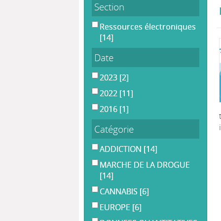
Section
Ressources électroniques
[14]
Date
2023
[2]
2022
[11]
2016
[1]
Catégorie
ADDICTION
[14]
MARCHE DE LA DROGUE
[14]
CANNABIS
[6]
EUROPE
[6]