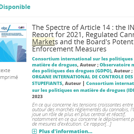
Disponible
The Spectre of Article 14 : the 
Report for 2021, Regulated Can
Market
s and the Board's Potent
Enforcement Measures
Consortium international sur les politiques
matière de drogues
, Auteur ;
Observatoire 
texte
des politiques des drogues (GDPO)
, Auteur ;
imprimé
ORGANE INTERNATIONAL DE CONTROLE DES
|
STUPEFIANTS
, Auteur
Consortium internat
sur les politiques en matière de drogues (ID
2023
En ce qui concerne les tensions croissantes entr
autour des marchés réglementés du cannabis, l'
joue un rôle de plus en plus central et réactif,
notamment en ce qui concerne le déploiement po
de mesures d'exécution. Ce rappor[...]
Plus d'information...