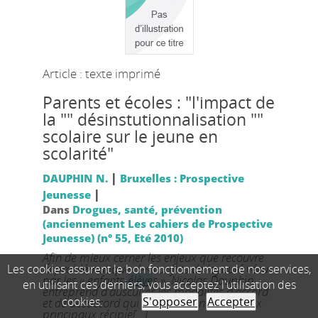
Article : texte imprimé
Parents et écoles : "l'impact de
la "" désinstutionnalisation ""
scolaire sur le jeune en
scolarité"
|
DAUPHIN N.
Bruxelles : Prospective
|
Jeunesse
Dans
Drogues, santé, prévention
(anciennement Les cahiers de Prospective
Jeunesse) (n° 55, Eté 2010)
Afin de mieux cerner les enjeux que recouvre
la problématique des conflits de loyauté vécus
Les cookies assurent le bon fonctionnement de nos services,
par les « enfants-
élève
s », Nicolas Dauphin
en utilisant ces derniers, vous acceptez l'utilisation des
entreprend d'ausculter les modalités d'accord
cookies.
S'opposer
Accepter
et de désaccord qui se nouent entre les deux
principaux récipie[...]