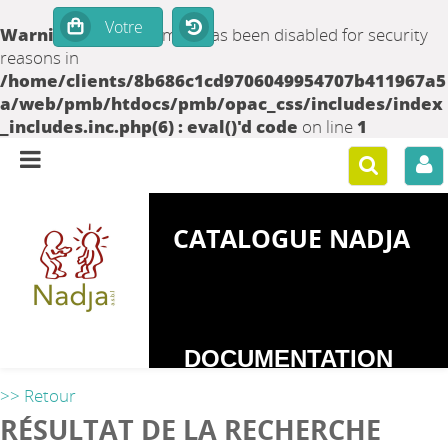
Warning
: set_time_limit() has been disabled for security
reasons in
/home/clients/8b686c1cd9706049954707b411967a5
a/web/pmb/htdocs/pmb/opac_css/includes/index
_includes.inc.php(6) : eval()'d code
on line
1
CATALOGUE NADJA
DOCUMENTATION
SUR LES
>> Retour
DEPENDANCES
RÉSULTAT DE LA RECHERCHE