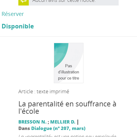
Réserver
Disponible
Article : texte imprimé
La parentalité en souffrance à
l'école
|
BRESSON N.
;
MELLIER D.
Dans
Dialogue (n° 207, mars)
La «parentalité» est une notion peu employée