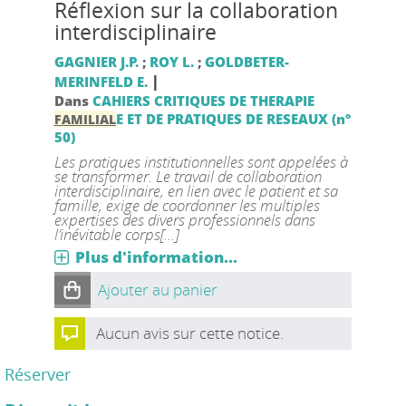
Réflexion sur la collaboration
interdisciplinaire
GAGNIER J.P.
;
ROY L.
;
GOLDBETER-
|
MERINFELD E.
Dans
CAHIERS CRITIQUES DE THERAPIE
E ET DE PRATIQUES DE RESEAUX (n°
FAMILIAL
50)
Les pratiques institutionnelles sont appelées à
se transformer. Le travail de collaboration
interdisciplinaire, en lien avec le patient et sa
famille, exige de coordonner les multiples
expertises des divers professionnels dans
l’inévitable corps[...]
Plus d'information...
Ajouter au panier
Aucun avis sur cette notice.
Réserver