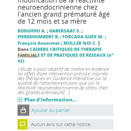
modification de la réactivité
neuroendocrinienne chez
l'ancien grand prématuré âgé
de 12 mois et sa mère
BORGHINI A.
;
HABERSAAT S.
;
PIERREHUMBERT B.
;
FORCADA GUEX M.
;
|
François Ansermet
;
MULLER NIX C.
Dans
CAHIERS CRITIQUES DE THERAPIE
E ET DE PRATIQUES DE RESEAUX (n°
FAMILIAL
43)
L’étude a pour objectif de mettre en évidence
les effets d’une intervention précoce inspirée
des thérapies en Guidance Interactive sur la
qualité de l’attachement ainsi que sur la
réactivité neuroendocrinienne de stress chez
des grands prématuré[...]
Plus d'information...
Ajouter au panier
Aucun avis sur cette notice.