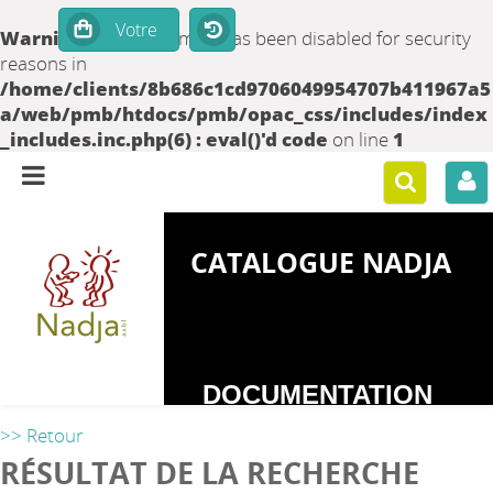
Warning
: set_time_limit() has been disabled for security
reasons in
/home/clients/8b686c1cd9706049954707b411967a5
a/web/pmb/htdocs/pmb/opac_css/includes/index
_includes.inc.php(6) : eval()'d code
on line
1
CATALOGUE NADJA
DOCUMENTATION
SUR LES
>> Retour
DEPENDANCES
RÉSULTAT DE LA RECHERCHE