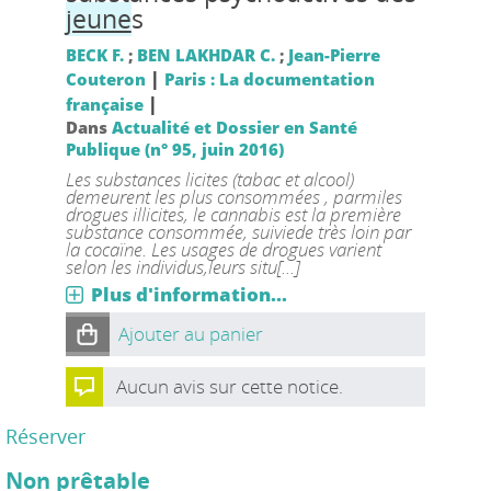
jeune
s
BECK F.
;
BEN LAKHDAR C.
;
Jean-Pierre
|
Couteron
Paris : La documentation
|
française
Dans
Actualité et Dossier en Santé
Publique (n° 95, juin 2016)
Les substances licites (tabac et alcool)
demeurent les plus consommées , parmiles
drogues illicites, le cannabis est la première
substance consommée, suiviede très loin par
la cocaïne. Les usages de drogues varient
selon les individus,leurs situ[...]
Plus d'information...
Ajouter au panier
Aucun avis sur cette notice.
Réserver
Non prêtable