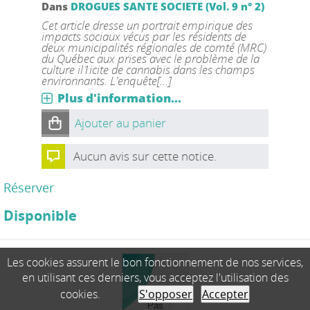
Dans
DROGUES SANTE SOCIETE (Vol. 9 n° 2)
Cet article dresse un portrait empirique des
impacts sociaux vécus par les résidents de
deux municipalités régionales de comté (MRC)
du Québec aux prises avec le problème de la
culture il1icite de cannabis dans les champs
environnants. L'enquête[...]
Plus d'information...
Ajouter au panier
Aucun avis sur cette notice.
Réserver
Disponible
Les cookies assurent le bon fonctionnement de nos services,
en utilisant ces derniers, vous acceptez l'utilisation des
cookies.
S'opposer
Accepter