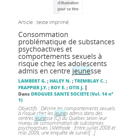
Article : texte imprimé
Consommation
problématique de substances
psychoactives et
comportements sexuels à
risque chez les adolescents
admis en centre
jeune
sse
LAMBERT G.
;
HALEY N.
;
TREMBLAY C.
;
|
FRAPPIER J.Y.
;
ROY E.
;
OTIS J.
Dans
DROGUES SANTE SOCIETE (Vol. 14 n°
1)
Objectifs : Décrire les comportements sexuels
à risque chez les
jeune
s admis dans des
centres
jeune
sse (CJ) du Québec selon leur
niveau de consommation de substances
psychoactives.|Méthode : Entre juillet 2008 et
mai 2009, une enquête de surveil[...]