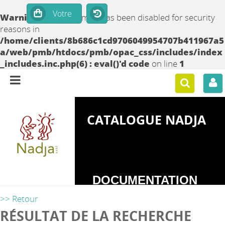
Warning
: set_time_limit() has been disabled for security
reasons in
/home/clients/8b686c1cd9706049954707b411967a5
a/web/pmb/htdocs/pmb/opac_css/includes/index
_includes.inc.php(6) : eval()'d code
on line
1
CATALOGUE NADJA
DOCUMENTATION
SUR LES
>> Retour
DEPENDANCES
RÉSULTAT DE LA RECHERCHE