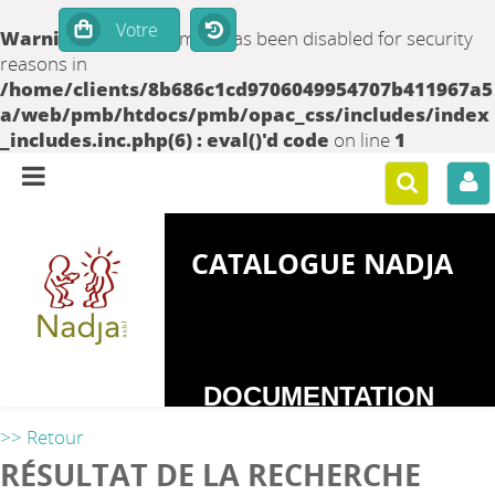
Warning
: set_time_limit() has been disabled for security
reasons in
/home/clients/8b686c1cd9706049954707b411967a5
a/web/pmb/htdocs/pmb/opac_css/includes/index
_includes.inc.php(6) : eval()'d code
on line
1
CATALOGUE NADJA
DOCUMENTATION
SUR LES
>> Retour
DEPENDANCES
RÉSULTAT DE LA RECHERCHE