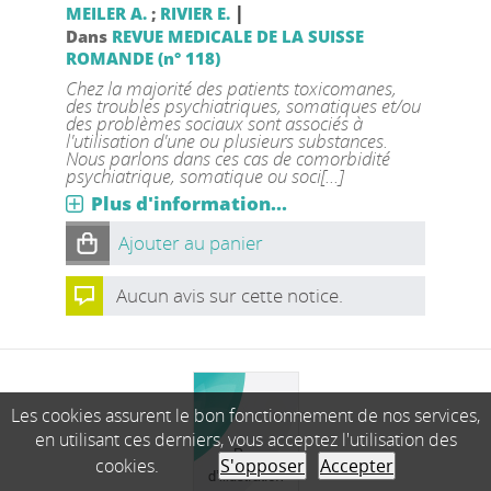
|
MEILER A.
;
RIVIER E.
Dans
REVUE MEDICALE DE LA SUISSE
ROMANDE (n° 118)
Chez la majorité des patients toxicomanes,
des troubles psychiatriques, somatiques et/ou
des problèmes sociaux sont associés à
l'utilisation d'une ou plusieurs substances.
Nous parlons dans ces cas de comorbidité
psychiatrique, somatique ou soci[...]
Plus d'information...
Ajouter au panier
Aucun avis sur cette notice.
Les cookies assurent le bon fonctionnement de nos services,
en utilisant ces derniers, vous acceptez l'utilisation des
cookies.
S'opposer
Accepter