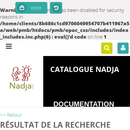
Warning
: set_time_limit() has been disabled for security
reasons in
/home/clients/8b686c1cd9706049954707b411967a5
a/web/pmb/htdocs/pmb/opac_css/includes/index
_includes.inc.php(6) : eval()'d code
on line
1
CATALOGUE NADJA
DOCUMENTATION
SUR LES
>> Retour
DEPENDANCES
RÉSULTAT DE LA RECHERCHE