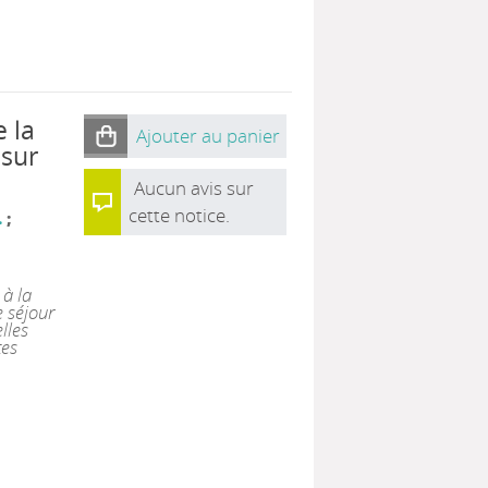
 la
Ajouter au panier
 sur
Aucun avis sur
cette notice.
.
;
 à la
 séjour
lles
tes