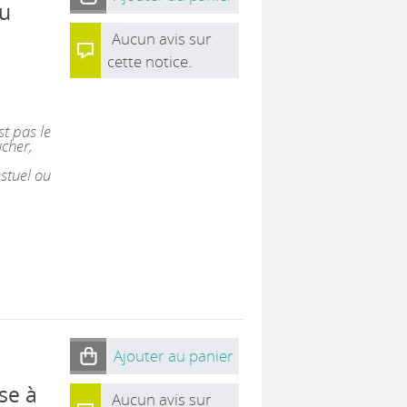
du
Aucun avis sur
cette notice.
st pas le
ucher,
estuel ou
Ajouter au panier
se à
Aucun avis sur