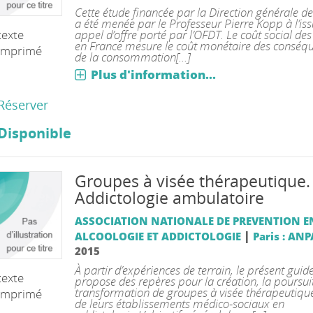
Cette étude financée par la Direction générale de
a été menée par le Professeur Pierre Kopp à l’iss
appel d’offre porté par l’OFDT. Le coût social de
texte
en France mesure le coût monétaire des conséq
imprimé
de la consommation[...]
Plus d'information...
Réserver
Disponible
Groupes à visée thérapeutique.
Addictologie ambulatoire
ASSOCIATION NATIONALE DE PREVENTION E
|
ALCOOLOGIE ET ADDICTOLOGIE
Paris : AN
2015
À partir d’expériences de terrain, le présent guid
texte
propose des repères pour la création, la poursui
transformation de groupes à visée thérapeutique
imprimé
de leurs établissements médico-sociaux en