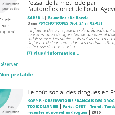
l’essai de la méthode par
l’autoréflexion et de l’outil Age
|
|
SAHED I.
Bruxelles : De Boeck
Article :
Dans
PSYCHOTROPES (Vol. 21 n° 02-03)
texte
L’influence des amis joue un rôle prépondérant 
imprimé
consommation de cigarettes, de cannabis et d’al
l’adolescence. Les adolescents ont-ils conscience
l’influence de leurs amis dans les conduites d’usa
cette prise de conscienc[...]
Plus d'information...
Réserver
Non prêtable
Le coût social des drogues en F
KOPP P.
;
OBSERVATOIRE FRANCAIS DES DROG
|
|
TOXICOMANIES
Paris : OFDT
Trend : Tend
|
récentes et nouvelles drogues
2015