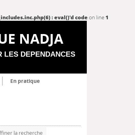
udes.inc.php(6) : eval()'d code
on line
1
UE NADJA
R LES DEPENDANCES
En pratique
ffiner la recherche