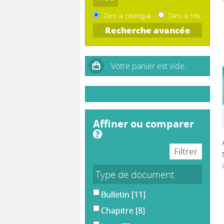
Dans le catalogue
Dans le site
Recherche avancée
affiner ou comparer
Type de document
Bulletin
[11]
Chapitre
[8]