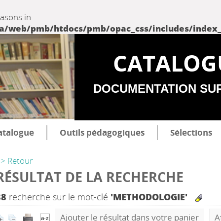
easons in
web/pmb/htdocs/pmb/opac_css/includes/index_incl
CATALOG
DOCUMENTATION SU
atalogue
Outils pédagogiques
Sélections
> Retour
RÉSULTAT DE LA RECHERCHE
88
recherche sur le mot-clé
'METHODOLOGIE'
Ajouter le résultat dans votre panier
A