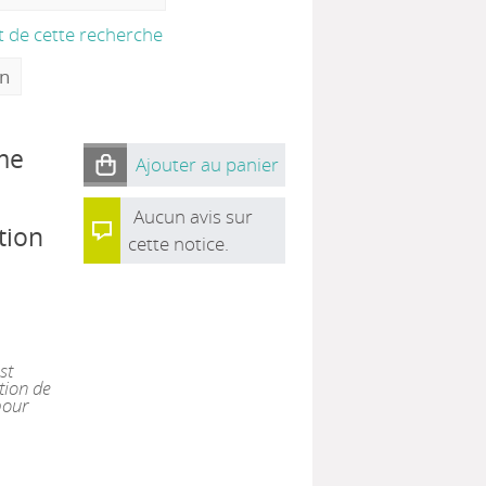
at de cette recherche
on
me
Ajouter au panier
Aucun avis sur
tion
cette notice.
st
ation de
pour