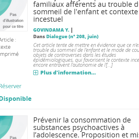
familiaux afférents au trouble 
sommeil de l'enfant et contexte
incestuel
|
GOVINDAMA Y.
Dans
Dialogue (n° 208, juin)
Article :
Cet article tente de mettre en évidence que ce n’e
texte
trouble du sommeil de l’enfant et le mode de co
imprimé
objets de controverses dans les études
épidémiologiques, qui favorisent le contexte inc
encore entravent l’autonomie de l’[...]
Plus d'information...
Réserver
Disponible
Prévenir la consommation de
substances psychoactives à
l’adolescence. Proposition et mi