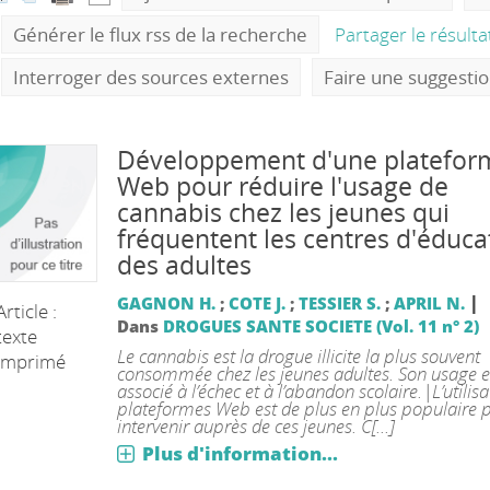
Générer le flux rss de la recherche
Partager le résult
Interroger des sources externes
Faire une suggesti
Développement d'une platefor
Web pour réduire l'usage de
cannabis chez les jeunes qui
fréquentent les centres d'éduca
des adultes
|
GAGNON H.
;
COTE J.
;
TESSIER S.
;
APRIL N.
Article :
Dans
DROGUES SANTE SOCIETE (Vol. 11 n° 2)
texte
Le cannabis est la drogue illicite la plus souvent
imprimé
consommée chez les jeunes adultes. Son usage e
associé à l’échec et à l’abandon scolaire.|L’utilis
plateformes Web est de plus en plus populaire 
intervenir auprès de ces jeunes. C[...]
Plus d'information...