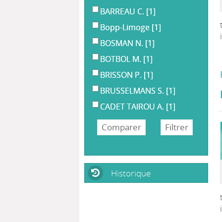
BARREAU C.
[1]
Bopp-Limoge
[1]
BOSMAN N.
[1]
BOTBOL M.
[1]
BRISSON P.
[1]
BRUSSELMANS S.
[1]
CADET TAIROU A.
[1]
Historique