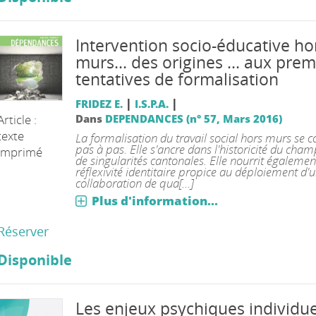
Intervention socio-éducative ho
murs... des origines ... aux pre
tentatives de formalisation
|
|
FRIDEZ E.
I.S.P.A.
Article :
Dans
DEPENDANCES (n° 57, Mars 2016)
texte
La formalisation du travail social hors murs se c
pas à pas. Elle s'ancre dans l'historicité du cham
imprimé
de singularités cantonales. Elle nourrit égalemen
réflexivité identitaire propice au déploiement d'
collaboration de qua[...]
Plus d'information...
Réserver
Disponible
Les enjeux psychiques individue