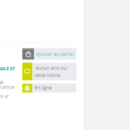
Ajouter au panier
Aucun avis sur
IALE ET
cette notice.
de
 article
En ligne
s et