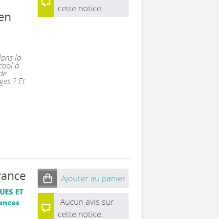
cette notice.
ven
dans la
cool à
 de
ges ? Et
rance
Ajouter au panier
UES ET
Aucun avis sur
ances
cette notice.