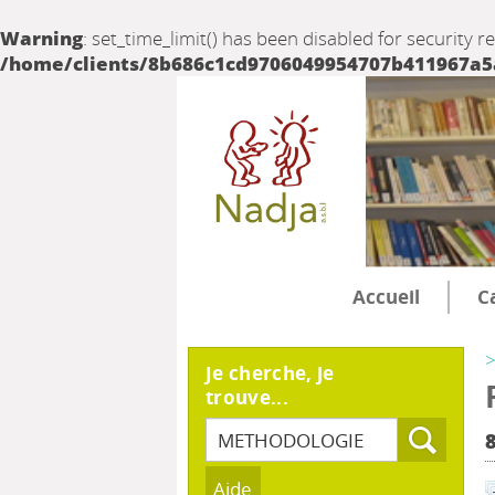
Warning
: set_time_limit() has been disabled for security r
/home/clients/8b686c1cd9706049954707b411967a5a/
Accueil
C
>
Je cherche, je
trouve...