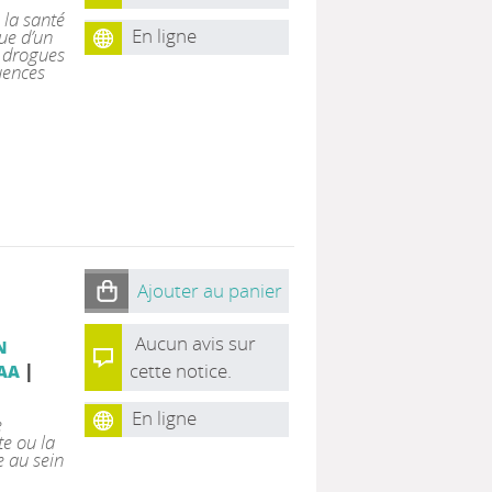
 la santé
En ligne
ue d’un
s drogues
uences
Ajouter au panier
Aucun avis sur
N
|
cette notice.
PAA
En ligne
e
te ou la
 au sein