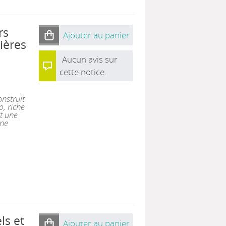
rs
Ajouter au panier
mières
Aucun avis sur
cette notice.
onstruit
p, riche
t une
une
ls et
Ajouter au panier