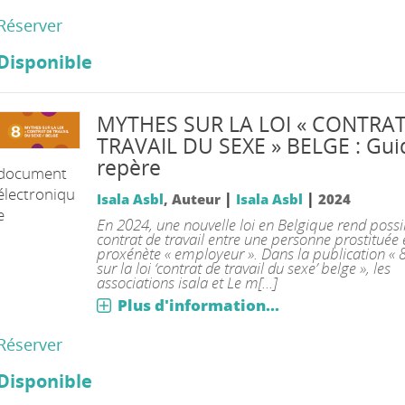
Réserver
Disponible
MYTHES SUR LA LOI « CONTRAT
TRAVAIL DU SEXE » BELGE : Gui
repère
document
électroniqu
|
|
Isala Asbl
, Auteur
Isala Asbl
2024
e
En 2024, une nouvelle loi en Belgique rend possi
contrat de travail entre une personne prostituée 
proxénète « employeur ». Dans la publication « 
sur la loi ‘contrat de travail du sexe’ belge », les
associations isala et Le m[...]
Plus d'information...
Réserver
Disponible