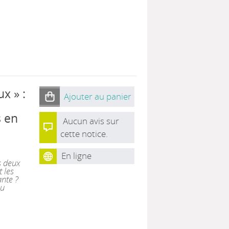
x » :
Ajouter au panier
 en
Aucun avis sur
cette notice.
En ligne
s deux
t les
nte ?
pu