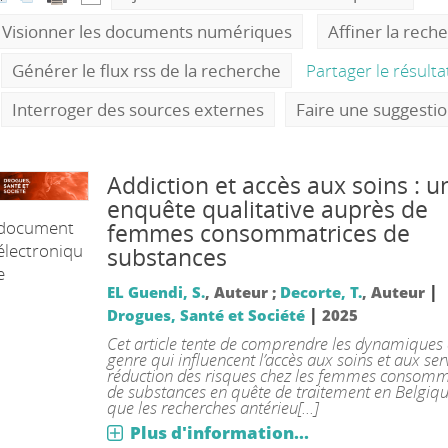
Visionner les documents numériques
Affiner la rech
Générer le flux rss de la recherche
Partager le résult
Interroger des sources externes
Faire une suggesti
Addiction et accès aux soins : u
enquête qualitative auprès de
document
femmes consommatrices de
électroniqu
substances
e
|
EL Guendi, S.
, Auteur ;
Decorte, T.
, Auteur
|
Drogues, Santé et Société
2025
Cet article tente de comprendre les dynamiques
genre qui influencent l’accès aux soins et aux ser
réduction des risques chez les femmes consomm
de substances en quête de traitement en Belgiqu
que les recherches antérieu[...]
Plus d'information...