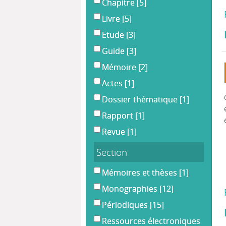
Chapitre
[5]
Livre
[5]
Etude
[3]
Guide
[3]
Mémoire
[2]
Actes
[1]
Dossier thématique
[1]
Rapport
[1]
Revue
[1]
Section
Mémoires et thèses
[1]
Monographies
[12]
Périodiques
[15]
Ressources électroniques