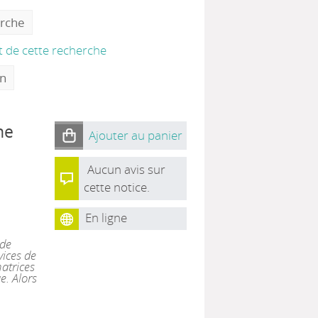
erche
at de cette recherche
on
ne
Ajouter au panier
Aucun avis sur
cette notice.
En ligne
 de
vices de
atrices
e. Alors