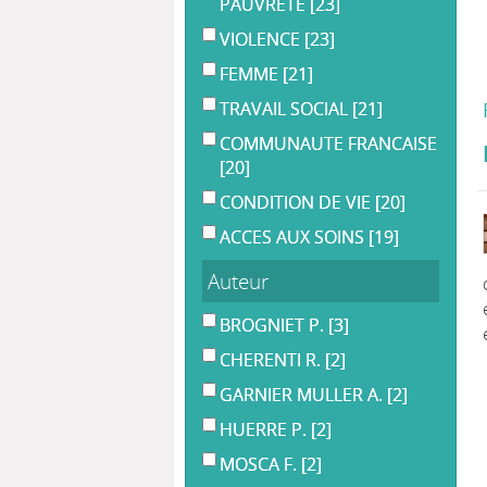
PAUVRETE
[23]
VIOLENCE
[23]
FEMME
[21]
TRAVAIL SOCIAL
[21]
COMMUNAUTE FRANCAISE
[20]
CONDITION DE VIE
[20]
ACCES AUX SOINS
[19]
Auteur
BROGNIET P.
[3]
CHERENTI R.
[2]
GARNIER MULLER A.
[2]
HUERRE P.
[2]
MOSCA F.
[2]