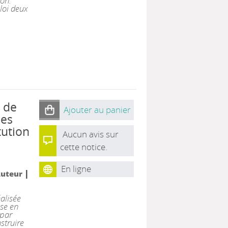
ion.
loi deux
n de
Ajouter au panier
nes
tution
Aucun avis sur
s
cette notice.
En ligne
|
Auteur
alisée
ise en
 par
nstruire