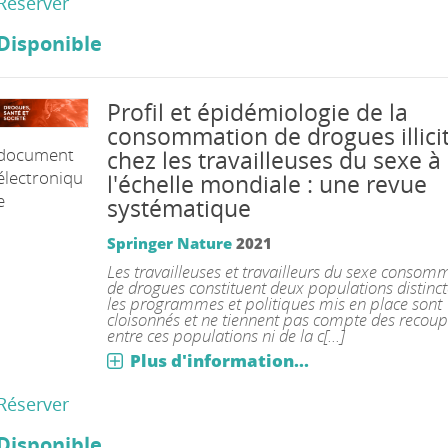
Réserver
Disponible
Profil et épidémiologie de la
consommation de drogues illici
document
chez les travailleuses du sexe à
électroniqu
l'échelle mondiale : une revue
e
systématique
Springer Nature
2021
Les travailleuses et travailleurs du sexe consom
de drogues constituent deux populations distinct
les programmes et politiques mis en place sont
cloisonnés et ne tiennent pas compte des recou
entre ces populations ni de la c[...]
Plus d'information...
Réserver
Disponible