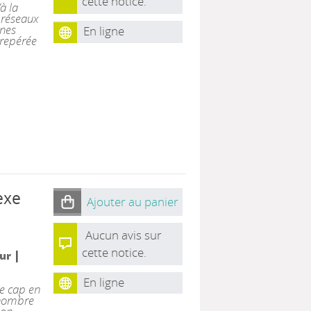
cette notice.
à la
s réseaux
unes
En ligne
 repérée
exe
Ajouter au panier
Aucun avis sur
cette notice.
|
eur
En ligne
de cap en
 nombre