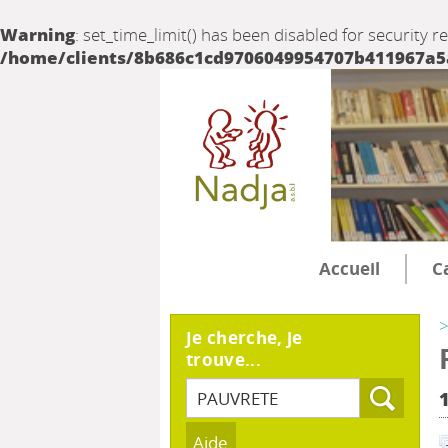
Warning
: set_time_limit() has been disabled for security r
/home/clients/8b686c1cd9706049954707b411967a5a/
Accueil
C
>
Je cherche, je
trouve...