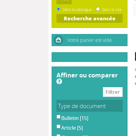
Dans le catalogue
Dans le site
Recherche avancée
affiner ou comparer
Type de document
Bulletin
[15]
Article
[5]