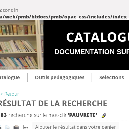
easons in
web/pmb/htdocs/pmb/opac_css/includes/index_incl
CATALOG
DOCUMENTATION SU
atalogue
Outils pédagogiques
Sélections
> Retour
RÉSULTAT DE LA RECHERCHE
183
recherche sur le mot-clé
'PAUVRETE'
Ajouter le résultat dans votre panier