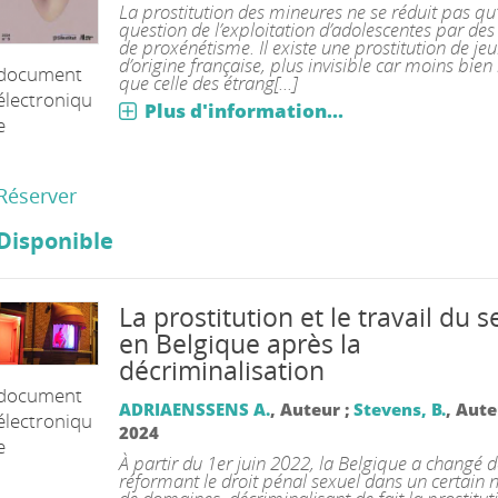
La prostitution des mineures ne se réduit pas qu’
question de l’exploitation d’adolescentes par de
de proxénétisme. Il existe une prostitution de je
d’origine française, plus invisible car moins bien
document
que celle des étrang[...]
électroniqu
Plus d'information...
e
Réserver
Disponible
La prostitution et le travail du s
en Belgique après la
décriminalisation
document
ADRIAENSSENS A.
, Auteur ;
Stevens, B.
, Aut
électroniqu
2024
e
À partir du 1er juin 2022, la Belgique a changé 
réformant le droit pénal sexuel dans un certain