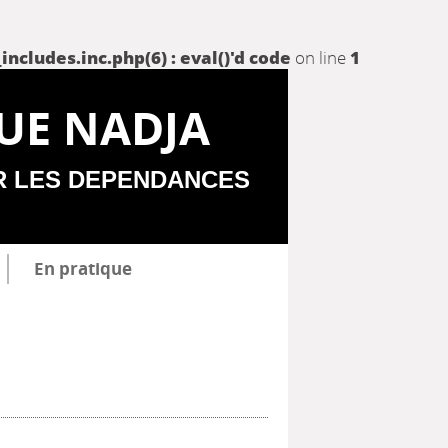
udes.inc.php(6) : eval()'d code
on line
1
UE NADJA
R LES DEPENDANCES
En pratique