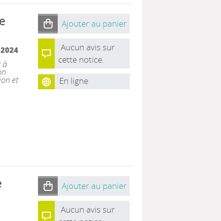
de
Ajouter au panier
Aucun avis sur
|
2024
cette notice.
t à
on
ion et
En ligne
e
Ajouter au panier
Aucun avis sur