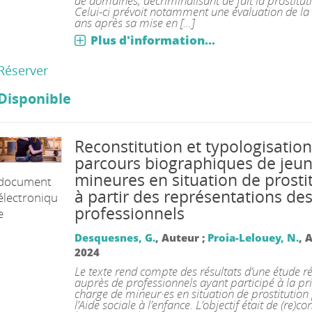
de domaines, décriminalisant de fait la prostitut
Celui-ci prévoit notamment une évaluation de la 
ans après sa mise en [...]
Plus d'information...
Réserver
Disponible
Reconstitution et typologisatio
parcours biographiques de jeu
mineures en situation de prosti
document
à partir des représentations de
électroniqu
professionnels
e
Desquesnes, G.
, Auteur ;
Proia-Lelouey, N.
, 
2024
Le texte rend compte des résultats d’une étude ré
auprès de professionnels ayant participé à la pr
charge de mineur·es en situation de prostitution
l’Aide sociale à l’enfance. L’objectif était de (re)co