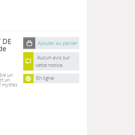
 DE
Ajouter au panier
de
Aucun avis sur
cette notice.
ble un
En ligne
et un
8 mythes