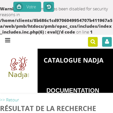
Warning
: set_time_limit() has been disabled for security
reasons in
/home/clients/8b686c1cd9706049954707b411967a5
a/web/pmb/htdocs/pmb/opac_css/includes/index
_includes.inc.php(6) : eval()'d code
on line
1
CATALOGUE NADJA
DOCUMENTATION
SUR LES
>> Retour
DEPENDANCES
RÉSULTAT DE LA RECHERCHE