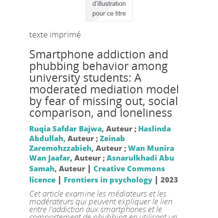
texte imprimé
Smartphone addiction and
phubbing behavior among
university students: A
moderated mediation model
by fear of missing out, social
comparison, and loneliness
Ruqia Safdar Bajwa
, Auteur ;
Haslinda
Abdullah
, Auteur ;
Zeinab
Zaremohzzabieh
, Auteur ;
Wan Munira
Wan Jaafar
, Auteur ;
Asnarulkhadi Abu
|
Samah
, Auteur
Creative Commons
|
|
licence
Frontiers in psychology
2023
Cet article examine les médiateurs et les
modérateurs qui peuvent expliquer le lien
entre l'addiction aux smartphones et le
comportement de phubbing en utilisant un