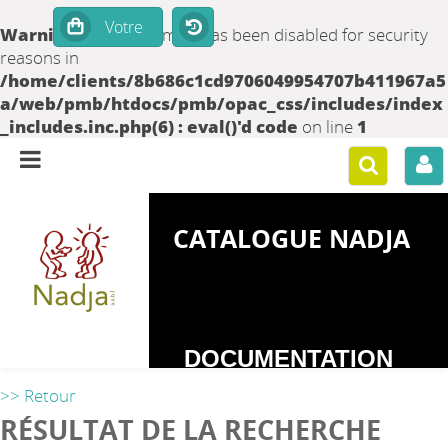
Warning
: set_time_limit() has been disabled for security
reasons in
/home/clients/8b686c1cd9706049954707b411967a5
a/web/pmb/htdocs/pmb/opac_css/includes/index
_includes.inc.php(6) : eval()'d code
on line
1
CATALOGUE NADJA
DOCUMENTATION
SUR LES
>> Retour
DEPENDANCES
RÉSULTAT DE LA RECHERCHE