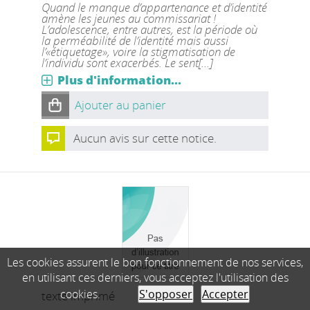
Quand le manque d’appartenance et d’identité
amène les jeunes au commissariat !
L’adolescence, entre autres, est la période où
la perméabilité de l’identité mais aussi
l’«étiquetage», voire la stigmatisation de
l’individu sont exacerbés. Le sent[...]
Plus d'information...
Ajouter au panier
Aucun avis sur cette notice.
Les cookies assurent le bon fonctionnement de nos services,
en utilisant ces derniers, vous acceptez l'utilisation des
cookies.
S'opposer
Accepter
texte imprimé