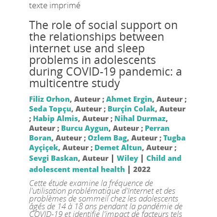
texte imprimé
The role of social support on
the relationships between
internet use and sleep
problems in adolescents
during COVID-19 pandemic: a
multicentre study
Filiz Orhon
, Auteur ;
Ahmet Ergin
, Auteur ;
Seda Topçu
, Auteur ;
Burçin Colak
, Auteur
;
Habip Almis
, Auteur ;
Nihal Durmaz
,
Auteur ;
Burcu Aygun
, Auteur ;
Perran
Boran
, Auteur ;
Ozlem Bag
, Auteur ;
Tugba
Ayçiçek
, Auteur ;
Demet Altun
, Auteur ;
|
|
Sevgi Baskan
, Auteur
Wiley
Child and
|
adolescent mental health
2022
Cette étude examine la fréquence de
l'utilisation problématique d'Internet et des
problèmes de sommeil chez les adolescents
âgés de 14 à 18 ans pendant la pandémie de
COVID-19 et identifie l'impact de facteurs tels