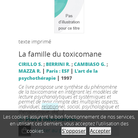
texte imprimé
La famille du toxicomane
CIRILLO S.
;
BERRINI R.
;
CAMBIASO G.
;
|
|
MAZZA R.
Paris : ESF
L'art de la
|
psychothérapie
1997
Ce livre propose une synthèse du phénomène
de la toxicomanie en intégrant les modèles de
lecture psychanalytiques et systémiques et
permet de tenir compte des multiples aspects,
individuel,
relation
nel, social, psychologique et
therapeutique, da[...]
Les cookies assurent le bon fonctionnement de nos services,
Plus d'information...
en utilisant ces derniers, vous acceptez l'utilisation des
Ajouter au panier
cookies.
S'opposer
Accepter