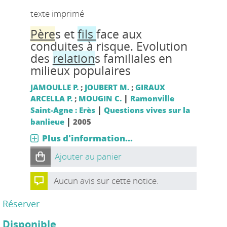
texte imprimé
Père
s et
fils
face aux
conduites à risque. Evolution
des
relation
s familiales en
milieux populaires
JAMOULLE P.
;
JOUBERT M.
;
GIRAUX
|
ARCELLA P.
;
MOUGIN C.
Ramonville
|
Saint-Agne : Erès
Questions vives sur la
|
banlieue
2005
Plus d'information...
Ajouter au panier
Aucun avis sur cette notice.
Réserver
Disponible