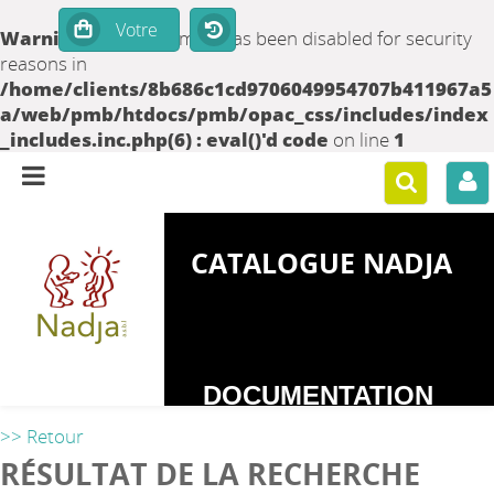
Warning
: set_time_limit() has been disabled for security
reasons in
/home/clients/8b686c1cd9706049954707b411967a5
a/web/pmb/htdocs/pmb/opac_css/includes/index
_includes.inc.php(6) : eval()'d code
on line
1
CATALOGUE NADJA
DOCUMENTATION
SUR LES
>> Retour
DEPENDANCES
RÉSULTAT DE LA RECHERCHE