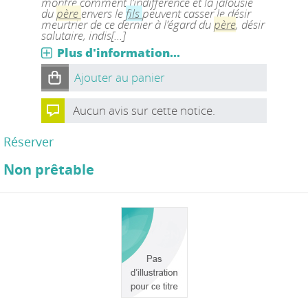
montré comment l’indifférence et la jalousie
du
père
envers le
fils
peuvent casser le désir
meurtrier de ce dernier à l’égard du
père
, désir
salutaire, indis[...]
Plus d'information...
Ajouter au panier
Aucun avis sur cette notice.
Réserver
Non prêtable