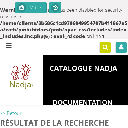
Warning
: set_time_limit() has been disabled for security
reasons in
/home/clients/8b686c1cd9706049954707b411967a5
a/web/pmb/htdocs/pmb/opac_css/includes/index
_includes.inc.php(6) : eval()'d code
on line
1
CATALOGUE NADJA
DOCUMENTATION
SUR LES
>> Retour
DEPENDANCES
RÉSULTAT DE LA RECHERCHE