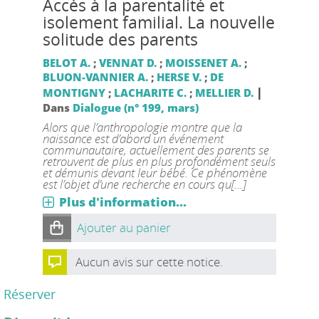
Accès à la parentalité et
isolement familial. La nouvelle
solitude des parents
BELOT A.
;
VENNAT D.
;
MOISSENET A.
;
BLUON-VANNIER A.
;
HERSE V.
;
DE
|
MONTIGNY
;
LACHARITE C.
;
MELLIER D.
Dans
Dialogue (n° 199, mars)
Alors que l’anthropologie montre que la
naissance est d’abord un événement
communautaire, actuellement des parents se
retrouvent de plus en plus profondément seuls
et démunis devant leur bébé. Ce phénomène
est l’objet d’une recherche en cours qu[...]
Plus d'information...
Ajouter au panier
Aucun avis sur cette notice.
Réserver