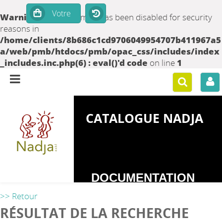
Warning
: set_time_limit() has been disabled for security
reasons in
/home/clients/8b686c1cd9706049954707b411967a5
a/web/pmb/htdocs/pmb/opac_css/includes/index
_includes.inc.php(6) : eval()'d code
on line
1
CATALOGUE NADJA
DOCUMENTATION
SUR LES
>> Retour
DEPENDANCES
RÉSULTAT DE LA RECHERCHE