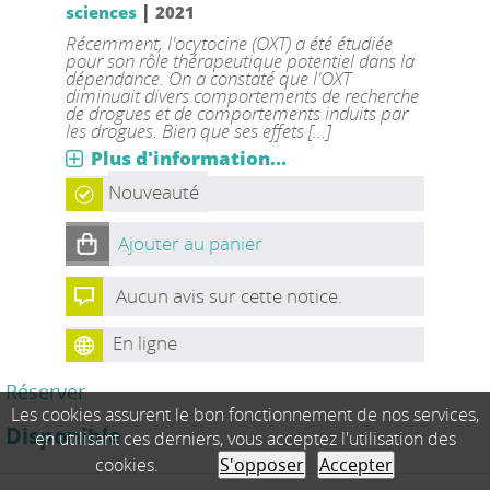
|
sciences
2021
Récemment, l'ocytocine (OXT) a été étudiée
pour son rôle thérapeutique potentiel dans la
dépendance. On a constaté que l'OXT
diminuait divers comportements de recherche
de drogues et de comportements induits par
les drogues. Bien que ses effets [...]
Plus d'information...
Nouveauté
Ajouter au panier
Aucun avis sur cette notice.
En ligne
Réserver
Les cookies assurent le bon fonctionnement de nos services,
Disponible
en utilisant ces derniers, vous acceptez l'utilisation des
cookies.
S'opposer
Accepter