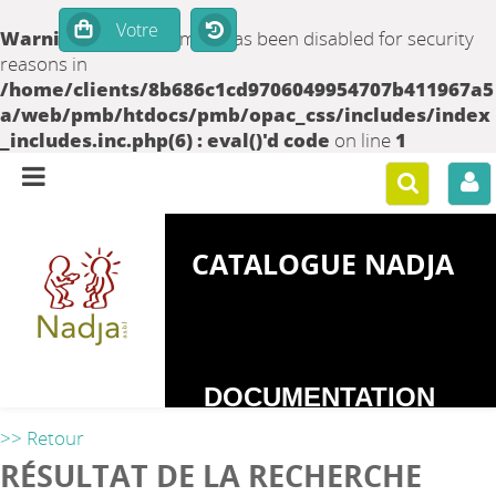
Warning
: set_time_limit() has been disabled for security
reasons in
/home/clients/8b686c1cd9706049954707b411967a5
a/web/pmb/htdocs/pmb/opac_css/includes/index
_includes.inc.php(6) : eval()'d code
on line
1
CATALOGUE NADJA
DOCUMENTATION
SUR LES
>> Retour
DEPENDANCES
RÉSULTAT DE LA RECHERCHE