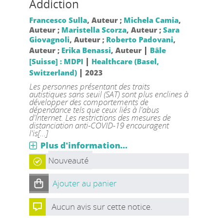
Addiction
Francesco Sulla
, Auteur ;
Michela Camia
,
Auteur ;
Maristella Scorza
, Auteur ;
Sara
Giovagnoli
, Auteur ;
Roberto Padovani
,
|
Auteur ;
Erika Benassi
, Auteur
Bâle
|
[Suisse] : MDPI
Healthcare (Basel,
|
Switzerland)
2023
Les personnes présentant des traits
autistiques sans seuil (SAT) sont plus enclines à
développer des comportements de
dépendance tels que ceux liés à l'abus
d'Internet. Les restrictions des mesures de
distanciation anti-COVID-19 encouragent
l'is[...]
Plus d'information...
Nouveauté
Ajouter au panier
Aucun avis sur cette notice.