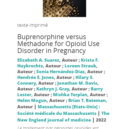
texte imprimé
Buprenorphine versus
Methadone for Opioid Use
Disorder in Pregnancy
Elizabeth A. Suarez
, Auteur ;
Krista F.
Huybrechts
, Auteur ;
Loreen Straub
,
Auteur ;
Sonia Hernández-Díaz
, Auteur ;
Hendrée E. Jones
, Auteur ;
Hilary S.
Connery
, Auteur ;
Jonathan M. Davis
,
Auteur ;
Kathryn J. Gray
, Auteur ;
Barry
Lester
, Auteur ;
Mishka Terplan
, Auteur ;
Helen Mogun
, Auteur ;
Brian T. Bateman
,
|
Auteur
Massachusetts [Etats-Unis] :
|
Société médicale du Massachusetts
The
|
New England journal of medicine
2022
Le traitement par agonistes opioïdes est