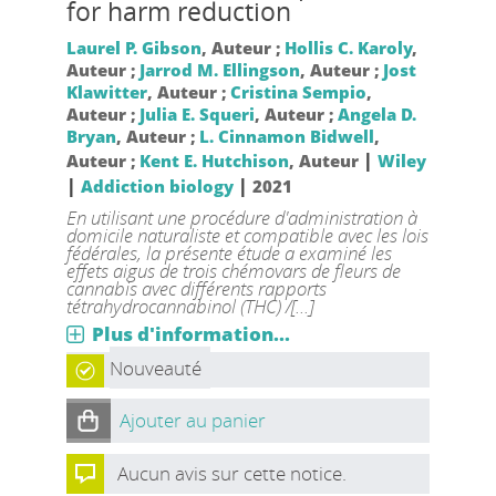
for harm reduction
Laurel P. Gibson
, Auteur ;
Hollis C. Karoly
,
Auteur ;
Jarrod M. Ellingson
, Auteur ;
Jost
Klawitter
, Auteur ;
Cristina Sempio
,
Auteur ;
Julia E. Squeri
, Auteur ;
Angela D.
Bryan
, Auteur ;
L. Cinnamon Bidwell
,
|
Auteur ;
Kent E. Hutchison
, Auteur
Wiley
|
|
Addiction biology
2021
En utilisant une procédure d'administration à
domicile naturaliste et compatible avec les lois
fédérales, la présente étude a examiné les
effets aigus de trois chémovars de fleurs de
cannabis avec différents rapports
tétrahydrocannabinol (THC) /[...]
Plus d'information...
Nouveauté
Ajouter au panier
Aucun avis sur cette notice.