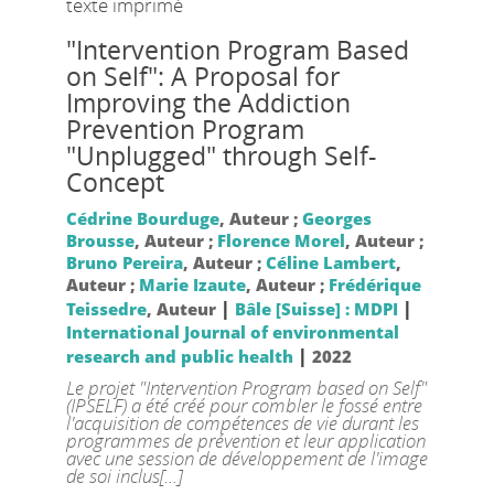
texte imprimé
"Intervention Program Based
on Self": A Proposal for
Improving the Addiction
Prevention Program
"Unplugged" through Self-
Concept
Cédrine Bourduge
, Auteur ;
Georges
Brousse
, Auteur ;
Florence Morel
, Auteur ;
Bruno Pereira
, Auteur ;
Céline Lambert
,
Auteur ;
Marie Izaute
, Auteur ;
Frédérique
|
|
Teissedre
, Auteur
Bâle [Suisse] : MDPI
International Journal of environmental
|
research and public health
2022
Le projet "Intervention Program based on Self"
(IPSELF) a été créé pour combler le fossé entre
l'acquisition de compétences de vie durant les
programmes de prévention et leur application
avec une session de développement de l'image
de soi inclus[...]