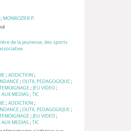
;
MONROZIER P.
imé
stère de la jeunesse, des sports
 associative
IE
;
ADDICTION
;
ENDANCE
;
OUTIL PEDAGOGIQUE
;
TEMOIGNAGE
;
JEU VIDEO
;
 AUX MEDIAS
;
TIC
NIE
;
ADDICTION
;
ENDANCE
;
OUTIL PEDAGOGIQUE
;
TEMOIGNAGE
;
JEU VIDEO
;
 AUX MEDIAS
;
TIC