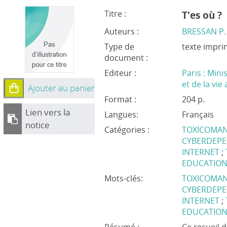
Titre :
T'es où ?
Auteurs :
BRESSAN P.
Type de
texte impr
document :
Editeur :
Paris : Mini
et de la vie
Ajouter au panier
Format :
204 p.
Lien vers la
Langues:
Français
notice
Catégories :
TOXICOMAN
CYBERDEP
INTERNET
;
EDUCATION
Mots-clés:
TOXICOMA
CYBERDEP
INTERNET
;
EDUCATION