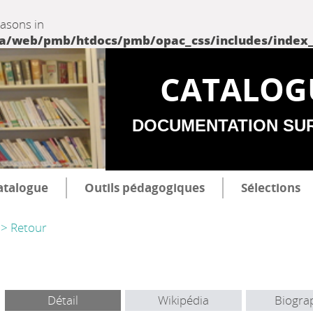
easons in
web/pmb/htdocs/pmb/opac_css/includes/index_incl
CATALOG
DOCUMENTATION SU
atalogue
Outils pédagogiques
Sélections
> Retour
Détail
Wikipédia
Biogra