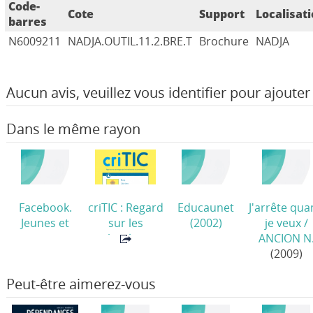
Code-
Cote
Support
Localisat
barres
N6009211
NADJA.OUTIL.11.2.BRE.T
Brochure
NADJA
Aucun avis, veuillez vous identifier pour ajouter 
Dans le même rayon
Facebook.
criTIC : Regard
Educaunet
J'arrête qu
Jeunes et
sur les
(2002)
je veux
/
moins jeunes
technologies
ANCION N
parlons-en
de
(2009)
tous ensemble
l'information
Peut-être aimerez-vous
!
(2012-05)
et de la
communicatio