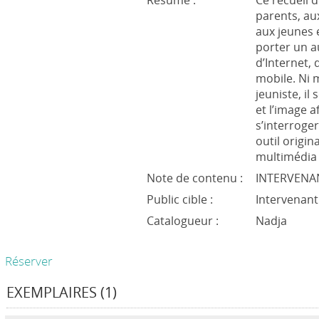
Résumé :
Ce recueil 
parents, au
aux jeunes 
porter un a
d’Internet, 
mobile. Ni 
jeuniste, il
et l’image 
s’interroger
outil origin
multimédia 
Note de contenu :
INTERVENA
Public cible :
Intervenant
Catalogueur :
Nadja
Réserver
EXEMPLAIRES (1)