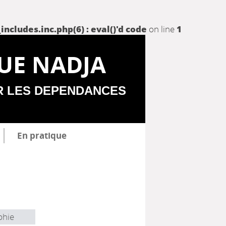
udes.inc.php(6) : eval()'d code
on line
1
UE NADJA
R LES DEPENDANCES
En pratique
phie