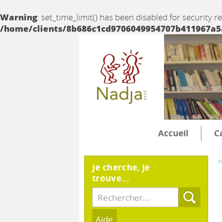
Warning
: set_time_limit() has been disabled for security r
/home/clients/8b686c1cd9706049954707b411967a5a/
Accueil
C
>
Je cherche, je
trouve...