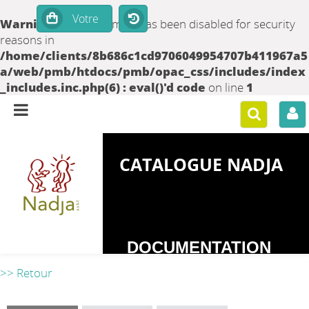
Warning
: set_time_limit() has been disabled for security
reasons in
/home/clients/8b686c1cd9706049954707b411967a5
a/web/pmb/htdocs/pmb/opac_css/includes/index
_includes.inc.php(6) : eval()'d code
on line
1
CATALOGUE NADJA
DOCUMENTATION
SUR LES
>> Retour
DEPENDANCES