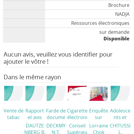
Brochure
NADJA
Ressources électroniques
sur demande
Disponible
Aucun avis, veuillez vous identifier pour
ajouter le vôtre !
Dans le même rayon
Vente de
Rapport
Farde de
Cigarette
Enquête
Adolesce
tabac
et avis
docume
électroni
sur
nts et
aux
d’experts
ntation
que :
l'usage et
tabagism
DAUTZE
DECKMY
Conseil
Lorraine
CHITUSSI
moins de
sur l’e-
tabac
/
évolution
les
e. Mieux
NBERG B.
N T.
Supérieu
Chok
L.