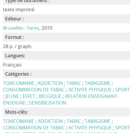
Type de document :
texte imprimé
Editeur :
Bruxelles : Fares
, 2010
Format :
28 p. / graph.
Langues:
Français
Catégories :
TOXICOMANIE
;
ADDICTION
;
TABAC
;
TABAGISME
;
CONSOMMATION DE TABAC
;
ACTIVITE PHYSIQUE
;
SPORT
;
JEUNE
;
EFFET
;
BELGIQUE
;
RELATION ENSEIGNANT-
ENSEIGNE
;
SENSIBILISATION
Mots-clés:
TOXICOMANIE
;
ADDICTION
;
TABAC
;
TABAGISME
;
CONSOMMATION DE TABAC
;
ACTIVITE PHYSIQUE
;
SPORT