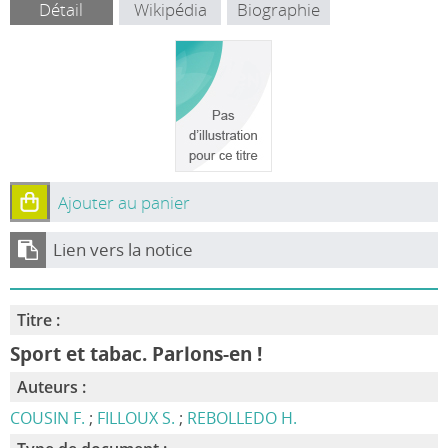
Détail
Wikipédia
Biographie
Ajouter au panier
Lien vers la notice
Titre :
Sport et tabac. Parlons-en !
Auteurs :
COUSIN F.
;
FILLOUX S.
;
REBOLLEDO H.