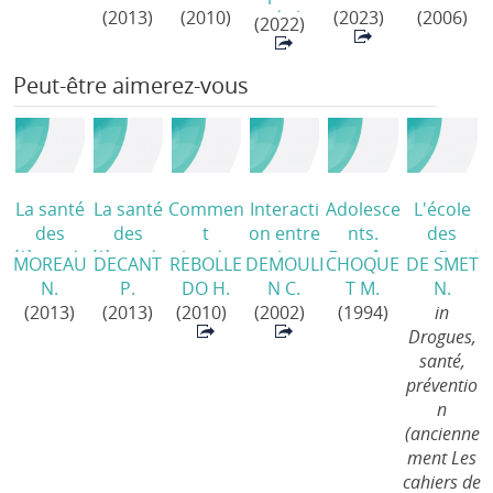
16 ans -
cigarette
/
représen
compren
(2013)
(2010)
r de la
(2023)
(2006)
(2022)
2009
/
tations
dre pour
Santé
(2009)
des
mieux
Peut-être aimerez-vous
cigarette
interveni
s
r
/
électroni
ques
jetables
(puffs)
La santé
La santé
Commen
Interacti
Adolesce
L'école
parmi les
des
des
t
on entre
nts.
des
jeunes
élèves de
élèves de
aborder
la
Enquête
conflits
/
MOREAU
DECANT
REBOLLE
DEMOULI
CHOQUE
DE SMET
romand·
l'enseign
5e et 6e
la
consom
nationale
N.
P.
DO H.
N C.
T M.
N.
es
/
ement
années
question
mation
/
(2013)
(2013)
(2010)
(2002)
(1994)
in
secondai
primaire
du tabac
de tabac,
Drogues,
re.
s.
avec les
d'alcool,
santé,
Résultats
Résultats
jeunes
de café
préventio
de
de
fumeurs
et le
n
l'enquête
l'enquête
?
stress
/
(ancienne
HBSC
HBSC
Repères
ment Les
2010 en
2010 en
pratique
cahiers de