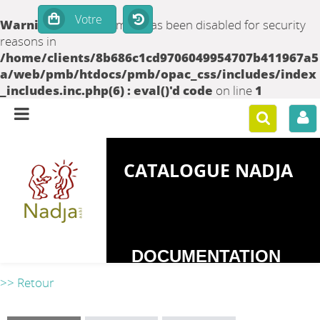
Warning
: set_time_limit() has been disabled for security
reasons in
/home/clients/8b686c1cd9706049954707b411967a5
a/web/pmb/htdocs/pmb/opac_css/includes/index
_includes.inc.php(6) : eval()'d code
on line
1
CATALOGUE NADJA
DOCUMENTATION
SUR LES
>> Retour
DEPENDANCES