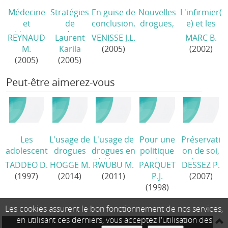
Médecine
Stratégies
En guise de
Nouvelles
L'infirmier(
et
de
conclusion.
drogues,
e) et les
addictions
repérage
..
/
autres
toxicomani
REYNAUD
Laurent
VENISSE J.L.
MARC B.
/
précoce de
défis?
es.
M.
Karila
(2005)
(2002)
l'usage
(2007)
Stratégies
(2005)
(2005)
nocif de
de soins à
produits
l'hôpital
/
Peut-être aimerez-vous
psychoacti
fs
/
Les
L'usage de
L'usage de
Pour une
Préservati
adolescent
drogues
drogues en
politique
on de soi,
s porteurs
en
Fédération
de
prévenanc
TADDEO D.
HOGGE M.
RWUBU M.
PARQUET
DESSEZ P.
de maladie
Fédération
Wallonie-
prévention
e, souci de
(1997)
(2014)
(2011)
P.J.
(2007)
chronique
Wallonie-
Bruxelles.
en matière
soi et de
(1998)
/
Bruxelles.
Rapport
de
l'autre à
Rapport
2011-2012
comporte
l'adolescen
Les cookies assurent le bon fonctionnement de nos services,
2013-2014
/
ments de
ce
/
en utilisant ces derniers, vous acceptez l'utilisation des