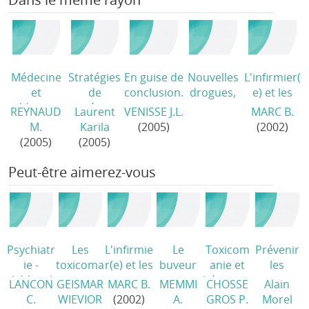
Médecine
Stratégies
En guise de
Nouvelles
L'infirmier(
et
de
conclusion.
drogues,
e) et les
addictions
repérage
..
/
autres
toxicomani
REYNAUD
Laurent
VENISSE J.L.
MARC B.
/
précoce de
défis?
es.
M.
Karila
(2005)
(2002)
l'usage
(2007)
Stratégies
(2005)
(2005)
nocif de
de soins à
produits
l'hôpital
/
Peut-être aimerez-vous
psychoacti
fs
/
Psychiatr
Les
L'infirmie
Le
Toxicom
Prévenir
ie -
toxicoma
r(e) et les
buveur
anie et
les
Addictol
nes ne
toxicoma
et
hépatites
toxicoma
LANCON
GEISMAR
MARC B.
MEMMI
CHOSSE
Alain
ogie
/
sont pas
nies.
l'amoure
C
/
nies
/
C.
WIEVIOR
(2002)
A.
GROS P.
Morel