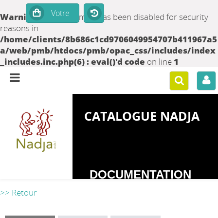
Warning
: set_time_limit() has been disabled for security
reasons in
/home/clients/8b686c1cd9706049954707b411967a5
a/web/pmb/htdocs/pmb/opac_css/includes/index
_includes.inc.php(6) : eval()'d code
on line
1
CATALOGUE NADJA
DOCUMENTATION
SUR LES
>> Retour
DEPENDANCES