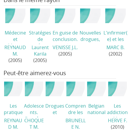
Médecine
Stratégies
En guise de
Nouvelles
L'infirmier(
et
de
conclusion.
drogues,
e) et les
addictions
repérage
..
/
autres
toxicomani
REYNAUD
Laurent
VENISSE J.L.
MARC B.
/
précoce de
défis?
es.
M.
Karila
(2005)
(2002)
l'usage
(2007)
Stratégies
(2005)
(2005)
nocif de
de soins à
produits
l'hôpital
/
Peut-être aimerez-vous
psychoacti
fs
/
Les
Adolesce
Drogues
Compren
Belgian
Les
pratique
nts.
et
dre les
national
addiction
s
Enquête
toxicoma
parcours
report
s. Mieux
REYNAU
CHOQUE
BRUNELL
HERVE F.
addictive
nationale
nies.
de
on drugs
les
D M.
T M.
E N.
(2010)