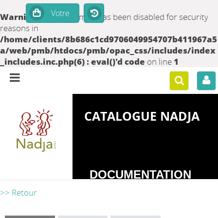
Warning
: set_time_limit() has been disabled for security
reasons in
/home/clients/8b686c1cd9706049954707b411967a5
a/web/pmb/htdocs/pmb/opac_css/includes/index
_includes.inc.php(6) : eval()'d code
on line
1
CATALOGUE NADJA
DOCUMENTATION
SUR LES
>> Retour
DEPENDANCES