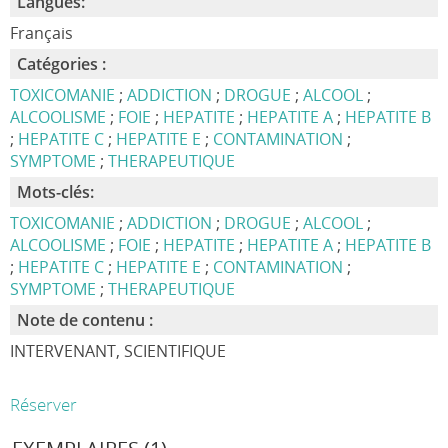
Langues:
Français
Catégories :
TOXICOMANIE
;
ADDICTION
;
DROGUE
;
ALCOOL
;
ALCOOLISME
;
FOIE
;
HEPATITE
;
HEPATITE A
;
HEPATITE B
;
HEPATITE C
;
HEPATITE E
;
CONTAMINATION
;
SYMPTOME
;
THERAPEUTIQUE
Mots-clés:
TOXICOMANIE
;
ADDICTION
;
DROGUE
;
ALCOOL
;
ALCOOLISME
;
FOIE
;
HEPATITE
;
HEPATITE A
;
HEPATITE B
;
HEPATITE C
;
HEPATITE E
;
CONTAMINATION
;
SYMPTOME
;
THERAPEUTIQUE
Note de contenu :
INTERVENANT, SCIENTIFIQUE
Réserver