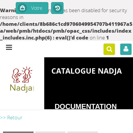
Warning
: set_time_limit() has been disabled for security
reasons in
/home/clients/8b686c1cd9706049954707b411967a5
a/web/pmb/htdocs/pmb/opac_css/includes/index
_includes.inc.php(6) : eval()'d code
on line
1
CATALOGUE NADJA
DOCUMENTATION
SUR LES
>> Retour
DEPENDANCES