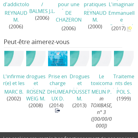
d'addictolo
/
pour une
pratiques
L'imaginair
gie
/
BALMES J.L.
prévention
addictives.
e des
REYNAUD
DE
REYNAUD
Emmanuell
(2006)
et une
Usage
drogues de
M.
CHAZERON
M.
e
prise en
nocif et
l'opium au
(2006)
I.
(2000)
Retaillaud
(2006)
(2017)
charge des
dépendanc
LSD
/
addictions
e aux
Peut-être aimerez-vous
pendant et
substances
après la
psychoacti
grossesse
/
ves
/
L'infirmie
drogues
Prise en
Drogues
Le
Traiteme
r(e) et les
et
charge
et
toxicoma
nts des
toxicoma
civilisatio
des
addiction
ne et les
hépatites
MARC B.
ROSENZ
DHUMEA
POUSSET
MELIN P.
POL S.
nies.
ns, une
personn
s,
hépatites
virales
(2002)
WEIG M.
UX D.
M.
in
(1999)
Stratégie
alliance
es
données
/
des
(2008)
(2014)
(2013)
TOXIBASE,
s de
ancestral
infectées
essentiell
usagers
n° 3
soins à
e
/
par les
es
/
de
([00/00/0
l'hôpital
/
virus de
drogues
000])
l'hépatite
/
B ou de