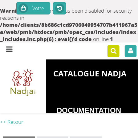
Warning
: set_time_limit() has been disabled for security
reasons in
/home/clients/8b686c1cd9706049954707b411967a5
a/web/pmb/htdocs/pmb/opac_css/includes/index
_includes.inc.php(6) : eval()'d code
on line
1
CATALOGUE NADJA
DOCUMENTATION
SUR LES
>> Retour
DEPENDANCES