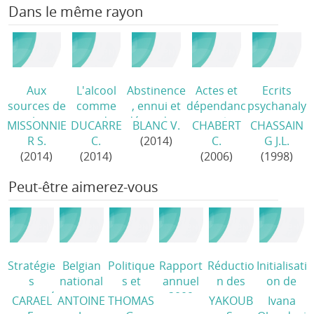
Dans le même rayon
Aux
L'alcool
Abstinence
Actes et
Ecrits
sources de
comme
, ennui et
dépendanc
psychanaly
la
pseudo-
dépendanc
es
/
tiques
MISSONNIE
DUCARRE
BLANC V.
CHABERT
CHASSAIN
dépendanc
objet
e
/
classiques
R S.
C.
(2014)
C.
G J.L.
e
/
transitionn
sur les
(2014)
(2014)
(2006)
(1998)
el. Une
toxicoman
traversée
es
/
Peut-être aimerez-vous
en milieu
non
tempéré
/
Stratégie
Belgian
Politique
Rapport
Réductio
Initialisati
s
national
s et
annuel
n des
on de
concerté
report
program
2009
risques
traiteme
CARAEL
ANTOINE
THOMAS
YAKOUB
Ivana
es de
on drugs
mes de
(2009)
en milieu
nts par