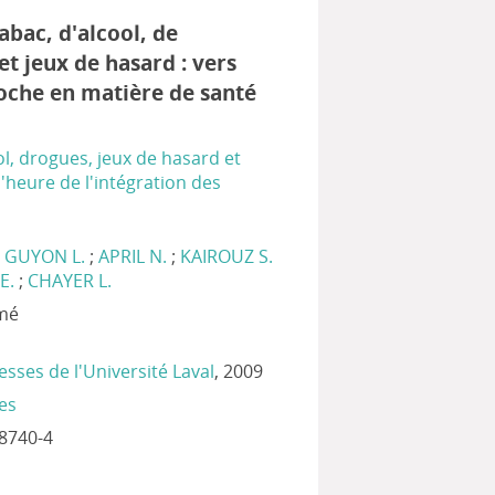
abac, d'alcool, de
et jeux de hasard : vers
oche en matière de santé
ol, drogues, jeux de hasard et
l'heure de l'intégration des
;
GUYON L.
;
APRIL N.
;
KAIROUZ S.
E.
;
CHAYER L.
imé
esses de l'Université Laval
, 2009
es
8740-4