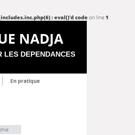
udes.inc.php(6) : eval()'d code
on line
1
UE NADJA
R LES DEPENDANCES
En pratique
phie