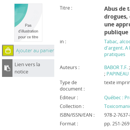
Titre :
Abus de t
drogues, 
une appr
publique
in :
Tabac, alco
d'argent. A 
Ajouter au panier
pratiques
Lien vers la
Auteurs :
BABOR T.F.
notice
;
PAPINEAU 
Type de
texte impr
document :
Editeur :
Québec : Pr
Collection :
Toxicomani
ISBN/ISSN/EAN :
978-2-7637-
Format :
pp. 251-269