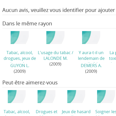
Aucun avis, veuillez vous identifier pour ajouter 
Dans le même rayon
Tabac, alcool,
L'usage du tabac
/
Y aura-t-il un
La 
drogues, jeux de
LALONDE M.
lendemain de
tox
hasard et
(2009)
veille à la
le
GUYON L.
DEMERS A.
d'argent. A
modération?
/
(2009)
(2009)
l'heure de
l'intégration des
Peut-être aimerez-vous
pratiques
/
Tabac, alcool,
Drogues et
Jeux de hasard
Soigner le