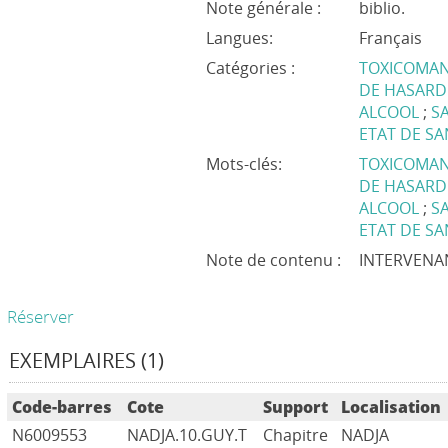
Note générale :
biblio.
Langues:
Français
Catégories :
TOXICOMAN
DE HASARD
ALCOOL
;
S
ETAT DE SA
Mots-clés:
TOXICOMA
DE HASAR
ALCOOL
;
S
ETAT DE S
Note de contenu :
INTERVENA
Réserver
EXEMPLAIRES (1)
Code-barres
Cote
Support
Localisation
N6009553
NADJA.10.GUY.T
Chapitre
NADJA