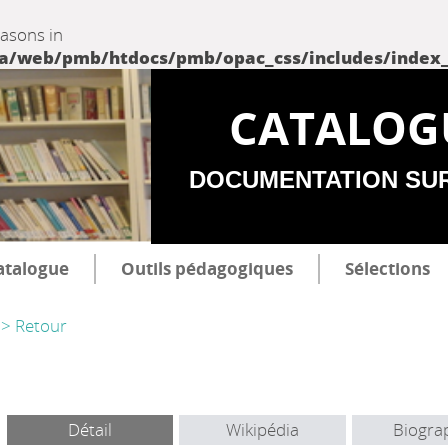
easons in
web/pmb/htdocs/pmb/opac_css/includes/index_incl
CATALOG
DOCUMENTATION SU
atalogue
Outils pédagogiques
Sélections
> Retour
Détail
Wikipédia
Biogra