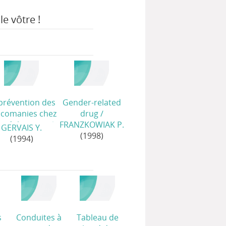
le vôtre !
prévention des
Gender-related
icomanies chez
drug
/
s adolescents
/
FRANZKOWIAK P.
GERVAIS Y.
(1998)
(1994)
s
Conduites à
Tableau de