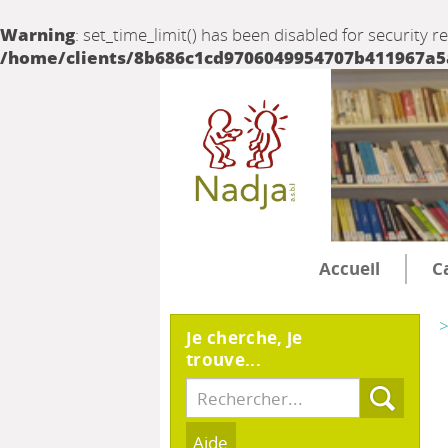
Warning
: set_time_limit() has been disabled for security r
/home/clients/8b686c1cd9706049954707b411967a5a/
Accueil
C
>
Je cherche, je
trouve...