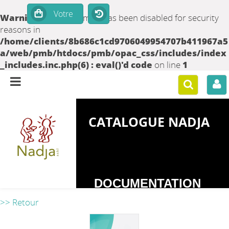
Warning
: set_time_limit() has been disabled for security
reasons in
/home/clients/8b686c1cd9706049954707b411967a5
a/web/pmb/htdocs/pmb/opac_css/includes/index
_includes.inc.php(6) : eval()'d code
on line
1
CATALOGUE NADJA
DOCUMENTATION
SUR LES
>> Retour
DEPENDANCES