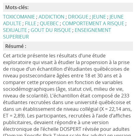
Mots-clés:
TOXICOMANIE
;
ADDICTION
;
DROGUE
;
JEUNE
;
JEUNE
ADULTE
;
FILLE
;
QUEBEC
;
COMPORTEMENT A RISQUE
;
SEXUALITE
;
GOUT DU RISQUE
;
ENSEIGNEMENT
SUPERIEUR
Résumé :
Cet article présente les résultats d’une étude
exploratoire qui visait à étudier la propension à la prise
de risque d’un échantillon d’étudiantes québécoises de
niveau postsecondaire âgées entre 18 et 30 ans et à
comparer cette propension en fonction de variables
sociodémographiques (âge, statut civil, milieu de vie,
niveau de scolarité). L’échantillon était composé de 233
étudiantes recrutées dans une université québécoise et
dans un établissement de niveau collégial (X = 22,14 ans,
ET = 2,89). Les participantes, recrutées à l’aide d’affiches
publicitaires, devaient répondre à une version
électronique de l’échelle DOSPERT révisée pour adultes
(Domain-Specific Risk-Taking scale for adults) en version