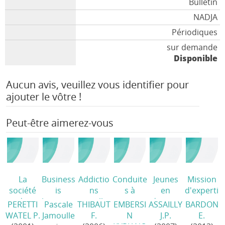
Bulletin
NADJA
Périodiques
sur demande
Disponible
Aucun avis, veuillez vous identifier pour
ajouter le vôtre !
Peut-être aimerez-vous
La
Business
Addictio
Conduite
Jeunes
Mission
société
is
ns
s à
en
d'experti
du
business
sexuelles
risque
danger.
se
PERETTI
Pascale
THIBAUT
EMBERSI
ASSAILLY
BARDON
risque
/
/
/
des
Les
auprès
WATEL P.
Jamoulle
F.
N
J.P.
E.
jeunes
familles
de la