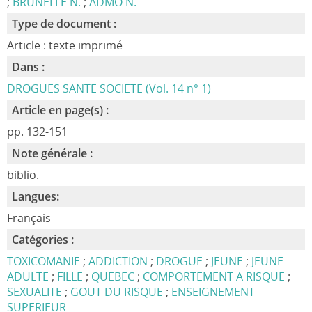
;
BRUNELLE N.
;
ADMO N.
Type de document :
Article : texte imprimé
Dans :
DROGUES SANTE SOCIETE (Vol. 14 n° 1)
Article en page(s) :
pp. 132-151
Note générale :
biblio.
Langues:
Français
Catégories :
TOXICOMANIE
;
ADDICTION
;
DROGUE
;
JEUNE
;
JEUNE
ADULTE
;
FILLE
;
QUEBEC
;
COMPORTEMENT A RISQUE
;
SEXUALITE
;
GOUT DU RISQUE
;
ENSEIGNEMENT
SUPERIEUR