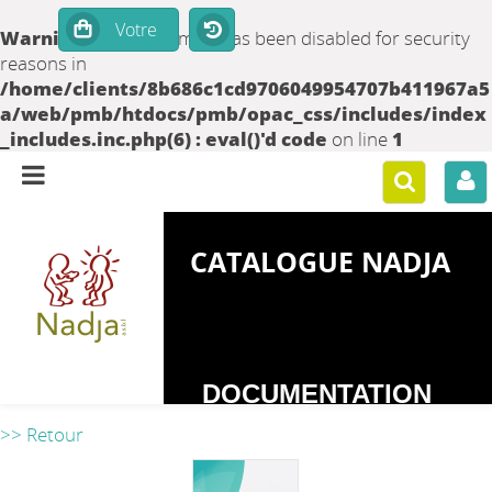
Warning
: set_time_limit() has been disabled for security
reasons in
/home/clients/8b686c1cd9706049954707b411967a5
a/web/pmb/htdocs/pmb/opac_css/includes/index
_includes.inc.php(6) : eval()'d code
on line
1
CATALOGUE NADJA
DOCUMENTATION
SUR LES
>> Retour
DEPENDANCES