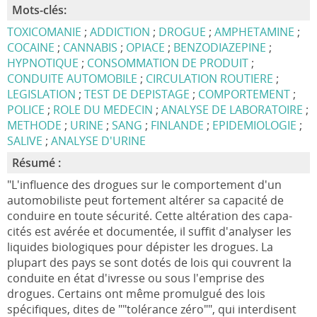
Mots-clés:
TOXICOMANIE
;
ADDICTION
;
DROGUE
;
AMPHETAMINE
;
COCAINE
;
CANNABIS
;
OPIACE
;
BENZODIAZEPINE
;
HYPNOTIQUE
;
CONSOMMATION DE PRODUIT
;
CONDUITE AUTOMOBILE
;
CIRCULATION ROUTIERE
;
LEGISLATION
;
TEST DE DEPISTAGE
;
COMPORTEMENT
;
POLICE
;
ROLE DU MEDECIN
;
ANALYSE DE LABORATOIRE
;
METHODE
;
URINE
;
SANG
;
FINLANDE
;
EPIDEMIOLOGIE
;
SALIVE
;
ANALYSE D'URINE
Résumé :
"L'influence des drogues sur le comportement d'un
automobiliste peut forte­ment altérer sa capacité de
conduire en toute sécurité. Cette altération des capa­
cités est avérée et documentée, il suffit d'analyser les
liquides biologiques pour dépister les drogues. La
plupart des pays se sont dotés de lois qui couvrent la
conduite en état d'ivresse ou sous l'emprise des
drogues. Certains ont même promulgué des lois
spécifiques, dites de ""tolérance zéro"", qui interdisent