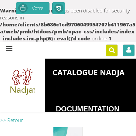
Warning
: set_time_limit() has been disabled for security
reasons in
/home/clients/8b686c1cd9706049954707b411967a5
a/web/pmb/htdocs/pmb/opac_css/includes/index
_includes.inc.php(6) : eval()'d code
on line
1
CATALOGUE NADJA
DOCUMENTATION
SUR LES
>> Retour
DEPENDANCES