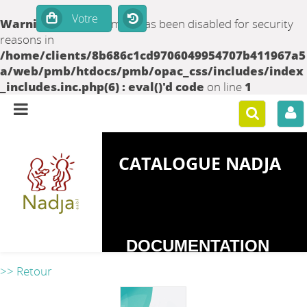
Warning
: set_time_limit() has been disabled for security
reasons in
/home/clients/8b686c1cd9706049954707b411967a5
a/web/pmb/htdocs/pmb/opac_css/includes/index
_includes.inc.php(6) : eval()'d code
on line
1
CATALOGUE NADJA
DOCUMENTATION
SUR LES
>> Retour
DEPENDANCES