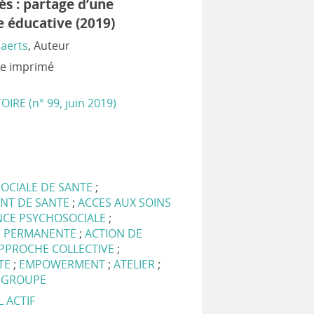
tés : partage d’une
 éducative (2019)
aerts
, Auteur
xte imprimé
IRE (n° 99, juin 2019)
SOCIALE DE SANTE
;
NT DE SANTE
;
ACCES AUX SOINS
CE PSYCHOSOCIALE
;
N PERMANENTE
;
ACTION DE
PPROCHE COLLECTIVE
;
TE
;
EMPOWERMENT
;
ATELIER
;
N GROUPE
L ACTIF