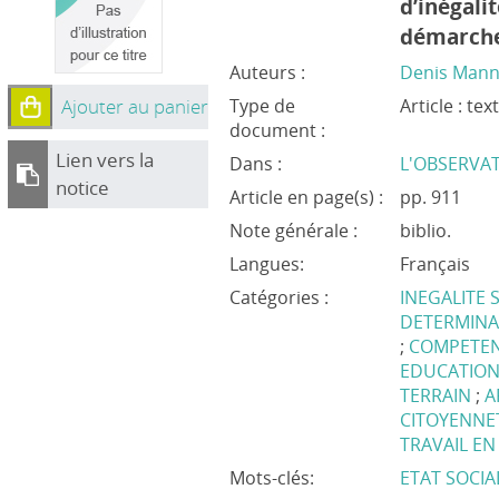
d’inégali
démarche
Auteurs :
Denis Mann
Ajouter au panier
Type de
Article : te
document :
Lien vers la
Dans :
L'OBSERVATO
notice
Article en page(s) :
pp. 911
Note générale :
biblio.
Langues:
Français
Catégories :
INEGALITE 
DETERMINA
;
COMPETEN
EDUCATIO
TERRAIN
;
A
CITOYENNE
TRAVAIL E
Mots-clés:
ETAT SOCIA