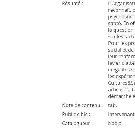
Résumé :
L’Organisat
reconnaît,
psychosocia
santé. En ef
la question
sur les fact
Pour les pro
social et de
leur renfor
levier d’att
inégalités
les expérie
Cultures&San
article port
démarche é
Note de contenu :
tab.
Public cible :
Intervenant
Catalogueur :
Nadja