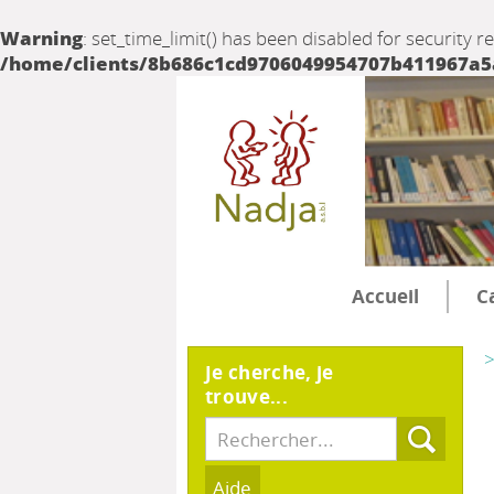
Warning
: set_time_limit() has been disabled for security r
/home/clients/8b686c1cd9706049954707b411967a5a/
Accueil
C
>
Je cherche, je
trouve...