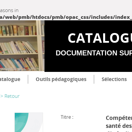
easons in
web/pmb/htdocs/pmb/opac_css/includes/index_incl
CATALOG
DOCUMENTATION SU
atalogue
Outils pédagogiques
Sélections
> Retour
Titre :
Compéte
santé de