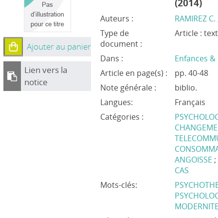
(2014)
Auteurs :
RAMIREZ C.
Type de
Article : te
document :
Ajouter au panier
Dans :
Enfances & 
Lien vers la
Article en page(s) :
pp. 40-48
notice
Note générale :
biblio.
Langues:
Français
Catégories :
PSYCHOLOG
CHANGEMEN
TELECOMM
CONSOMMA
ANGOISSE
CAS
Mots-clés:
PSYCHOTH
PSYCHOLOG
MODERNIT