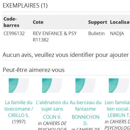
EXEMPLAIRES (1)
Code-
Cote
Support
Localisa
barres
CE996132
REV ENFANCE & PSY
Bulletin
NADJA
R11382
Aucun avis, veuillez vous identifier pour ajouter 
Peut-être aimerez-vous
La famille du
L'aliénation du
Au berceau du
Lien familial
toxicomane
/
sujet sans
fantasme
lien social
CIRILLO S.
domicile fixe
coule la
LEBRUN T
COLIN V.
BONNICHON
(1997)
au regard de
violence
/
in CAHIERS 
in CAHIERS DE
D.
l'histoire des
PSYCHOLOG
PSYCHOLOGIE
in CAHIERS DE