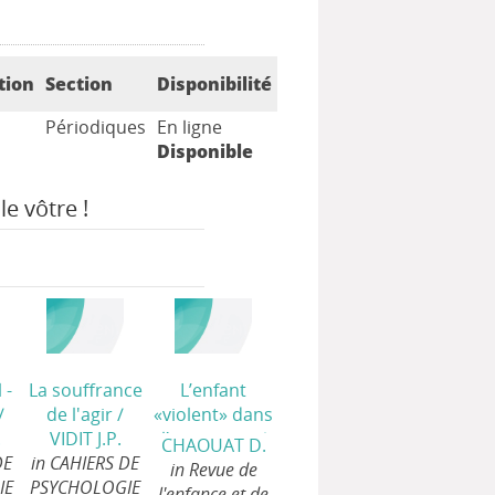
tion
Section
Disponibilité
Périodiques
En ligne
Disponible
le vôtre !
 -
La souffrance
L’enfant
/
de l'agir
/
«violent» dans
.
VIDIT J.P.
l’institution
/
CHAOUAT D.
DE
in CAHIERS DE
in Revue de
IE
PSYCHOLOGIE
l'enfance et de