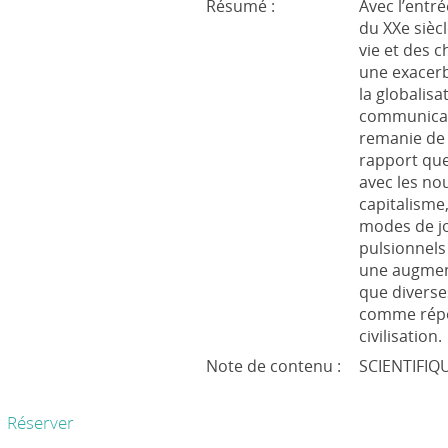
Résumé :
Avec l’entré
du XXe siècl
vie et des 
une exacer
la globalis
communicat
remanie de
rapport que
avec les no
capitalisme,
modes de jo
pulsionnels
une augment
que diverse
comme répon
civilisation.
Note de contenu :
SCIENTIFIQ
Réserver