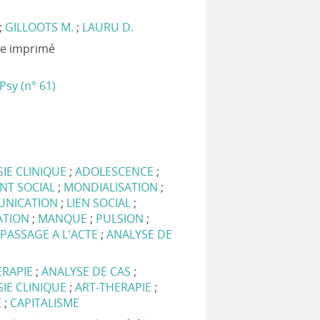
;
GILLOOTS M.
;
LAURU D.
xte imprimé
Psy (n° 61)
IE CLINIQUE
;
ADOLESCENCE
;
T SOCIAL
;
MONDIALISATION
;
UNICATION
;
LIEN SOCIAL
;
TION
;
MANQUE
;
PULSION
;
;
PASSAGE A L'ACTE
;
ANALYSE DE
ERAPIE
;
ANALYSE DE CAS
;
IE CLINIQUE
;
ART-THERAPIE
;
E
;
CAPITALISME