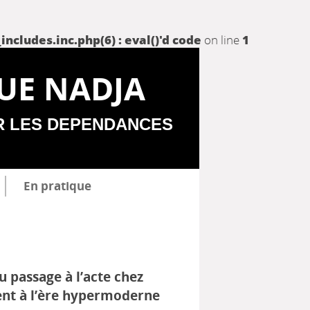
udes.inc.php(6) : eval()'d code
on line
1
UE NADJA
R LES DEPENDANCES
En pratique
 passage à l’acte chez
ent à l’ère hypermoderne