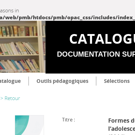
easons in
web/pmb/htdocs/pmb/opac_css/includes/index_incl
CATALOG
DOCUMENTATION SU
atalogue
Outils pédagogiques
Sélections
> Retour
Titre :
Formes du
l’adolesc