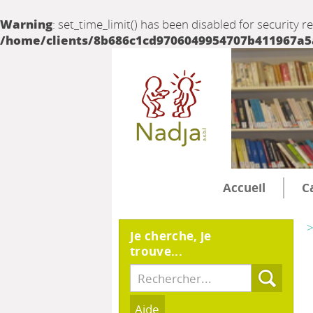
Warning
: set_time_limit() has been disabled for security r
/home/clients/8b686c1cd9706049954707b411967a5a/
Accueil
C
>
Je cherche, je
trouve...