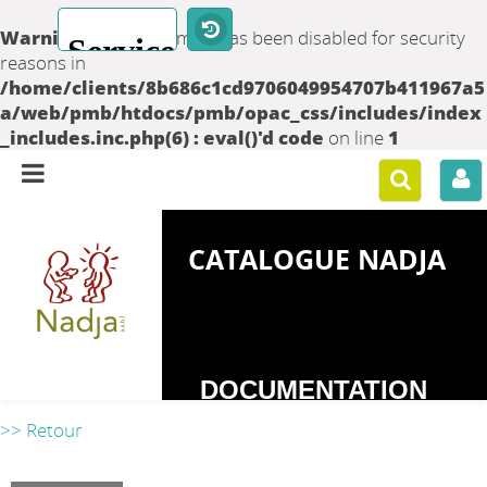
Warning
: set_time_limit() has been disabled for security
reasons in
/home/clients/8b686c1cd9706049954707b411967a5
a/web/pmb/htdocs/pmb/opac_css/includes/index
_includes.inc.php(6) : eval()'d code
on line
1
CATALOGUE NADJA
DOCUMENTATION
SUR LES
>> Retour
DEPENDANCES