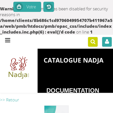
Warning
: set_time_limit() has been disabled for security
reasons in
/home/clients/8b686c1cd9706049954707b411967a5
a/web/pmb/htdocs/pmb/opac_css/includes/index
_includes.inc.php(6) : eval()'d code
on line
1
CATALOGUE NADJA
DOCUMENTATION
SUR LES
>> Retour
DEPENDANCES