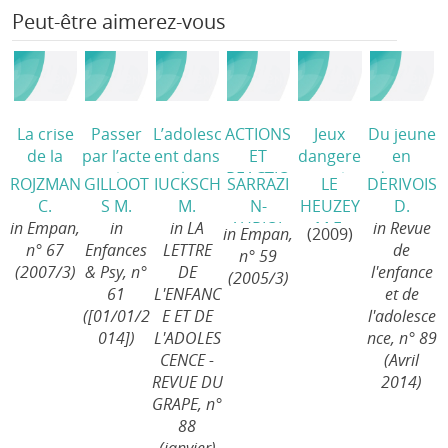
Peut-être aimerez-vous
La crise
Passer
L’adolesc
ACTIONS
Jeux
Du jeune
de la
par l’acte
ent dans
ET
dangere
en
jeunesse
/
la
REACTIO
ux
/
danger
ROJZMAN
GILLOOT
IUCKSCH
SARRAZI
LE
DERIVOIS
et la
protectio
NS DE
au jeune
C.
S M.
M.
N-
HEUZEY
D.
violence,
n de
L'ECOLE
violent, le
in Empan,
in
in LA
AURIOL
M.F.
in Revue
in Empan,
(2009)
révélateu
l’enfance
FACE A
jeu des
n° 67
Enfances
LETTRE
C.
de
n° 59
rs de nos
/
LA
institutio
(2007/3)
& Psy, n°
DE
l'enfance
(2005/3)
maladies
DELINQU
ns
/
61
L'ENFANC
et de
sociales
/
ANCE
/
([01/01/2
E ET DE
l'adolesce
014])
L'ADOLES
nce, n° 89
CENCE -
(Avril
REVUE DU
2014)
GRAPE, n°
88