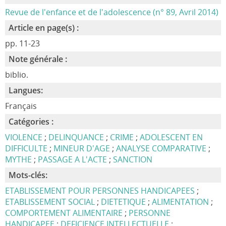
Revue de l'enfance et de l'adolescence (n° 89, Avril 2014)
Article en page(s) :
pp. 11-23
Note générale :
biblio.
Langues:
Français
Catégories :
VIOLENCE
;
DELINQUANCE
;
CRIME
;
ADOLESCENT EN
DIFFICULTE
;
MINEUR D'AGE
;
ANALYSE COMPARATIVE
;
MYTHE
;
PASSAGE A L'ACTE
;
SANCTION
Mots-clés:
ETABLISSEMENT POUR PERSONNES HANDICAPEES
;
ETABLISSEMENT SOCIAL
;
DIETETIQUE
;
ALIMENTATION
;
COMPORTEMENT ALIMENTAIRE
;
PERSONNE
HANDICAPEE
;
DEFICIENCE INTELLECTUELLE
;