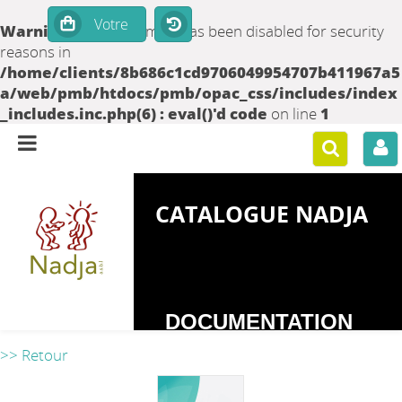
Warning
: set_time_limit() has been disabled for security
reasons in
/home/clients/8b686c1cd9706049954707b411967a5
a/web/pmb/htdocs/pmb/opac_css/includes/index
_includes.inc.php(6) : eval()'d code
on line
1
CATALOGUE NADJA
DOCUMENTATION
SUR LES
>> Retour
DEPENDANCES