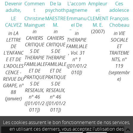
Devenir
Commen
De la
L'accom
Ampleur
Ces
adulte,
t
psychoth
pagneme
et
adolesce
est-ce
soupless
érapie
nt
corrélats
nts qui
LE
Christine
MAESTRE
Emmanu
CLEMENT
François
que ça
e et
familiale
systémiq
de la
vont mal
CALVEZ
Mainguet
M.
el De
M. E.
Chobeau
s’appren
liberté
à
ue des
violence
/
A.
in
in
Becker
(2007)
x
in LA
in
in VIE
d ?
/
peuvent
l'entretie
familles
infligée
CAHIERS
CAHIERS
LETTRE
THERAPIE
SOCIALE
générer
n familial
abusives
aux
CRITIQUE
CRITIQUE
DE
FAMILIALE
ET
des
systémiq
/
enfants
S DE
S DE
L'ENFANC
, Vol. 31
TRAITEME
effets
ue
/
et aux
THERAPIE
THERAPIE
E ET DE
n° 1
NTS, n°
thérapeu
conjoints
FAMILIALE
FAMILIALE
L'ADOLES
([01/01/2
119
tiques
en
ET DE
ET DE
CENCE -
010])
(septembr
dans un
contexte
PRATIQUE
PRATIQUE
REVUE DU
e)
cadre de
familial
/
S DE
S DE
GRAPE, n°
guidance
RESEAUX,
RESEAUX,
88
sous
n° 46
n° 46
(janvier)
contraint
([01/01/2
([01/01/2
e en
011])
011])
milieu
ouvert
/
Les cookies assurent le bon fonctionnement de nos services,
en utilisant ces derniers, vous acceptez l'utilisation des