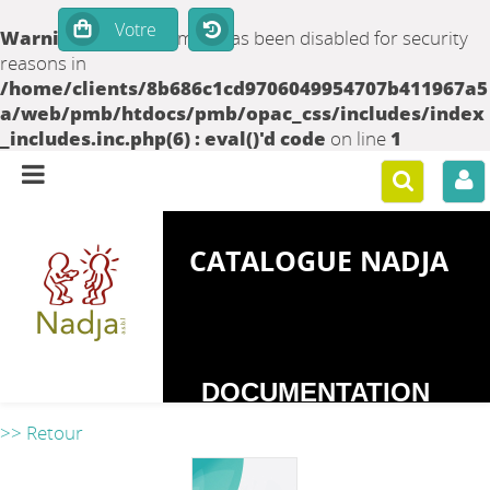
Warning
: set_time_limit() has been disabled for security
reasons in
/home/clients/8b686c1cd9706049954707b411967a5
a/web/pmb/htdocs/pmb/opac_css/includes/index
_includes.inc.php(6) : eval()'d code
on line
1
CATALOGUE NADJA
DOCUMENTATION
SUR LES
>> Retour
DEPENDANCES