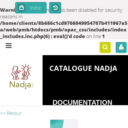
Warning
: set_time_limit() has been disabled for security
reasons in
/home/clients/8b686c1cd9706049954707b411967a5
a/web/pmb/htdocs/pmb/opac_css/includes/index
_includes.inc.php(6) : eval()'d code
on line
1
CATALOGUE NADJA
DOCUMENTATION
SUR LES
>> Retour
DEPENDANCES