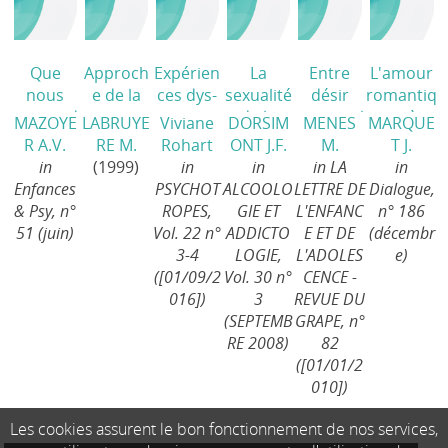
Que
Approch
Expérien
La
Entre
L'amour
nous
e de la
ces dys-
sexualité
désir
romantiq
apprend
vie
incarnan
de la
maternel
ue à
MAZOYE
LABRUYE
Viviane
DORSIM
MENES
MARQUE
le déni
sexuelle
tes et
femme
et projet
l'épreuve
R A.V.
RE M.
Rohart
ONT J.F.
M.
T J.
de
de treize
addiction
alcoolod
paternel
d'Interne
in
(1999)
in
in
in LA
in
grossess
femmes
s au
épendan
…, quelle
t
/
Enfances
PSYCHOT
ALCOOLO
LETTRE DE
Dialogue,
e sur
toxicoma
féminin
/
te
/
place
& Psy, n°
ROPES,
GIE ET
L'ENFANC
n° 186
l’investis
nes
/
pour le
51 (juin)
Vol. 22 n°
ADDICTO
E ET DE
(décembr
sement
petit
3-4
LOGIE,
L'ADOLES
e)
de la
prince ?
([01/09/2
Vol. 30 n°
CENCE -
sexualité
Lecture
016])
3
REVUE DU
génitale
/
des
(SEPTEMB
GRAPE, n°
«Notes
RE 2008)
82
sur
([01/01/2
l’enfant»
010])
de
Jacques
Les cookies assurent le bon fonctionnement de nos services,
Lacan
/