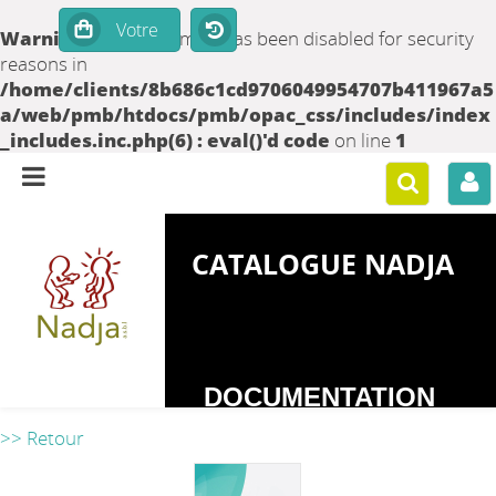
Warning
: set_time_limit() has been disabled for security
reasons in
/home/clients/8b686c1cd9706049954707b411967a5
a/web/pmb/htdocs/pmb/opac_css/includes/index
_includes.inc.php(6) : eval()'d code
on line
1
CATALOGUE NADJA
DOCUMENTATION
SUR LES
>> Retour
DEPENDANCES