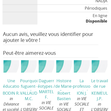
NADJA
Périodiques
En ligne
Disponible
Aucun avis, veuillez vous identifier pour
ajouter le vôtre !
Peut-être aimerez-vous
Une
Pourquoi
Daguerr
Histoire
La
Le travail
éducatio
fuguent-
éotypes
/
de Marie-
professio
de rue
n
ils?
MARTEL
Eve
/
nnalité
ou le
BODIN R.
VALLAUD
Robert
ION J.
KEIMEUL
sentimen
Tentative
F.
éducativ
social au
in
M.C.
Bastien
in VIE
J.P.
tale
/
d'approc
in VIE
e à
carrefour
Déviance
in
in VIE
SOCIALE
in
he
SOCIALE
l'épreuve
de ses
et société,
L'OBSERV
SOCIALE
ET
L'OBSERV