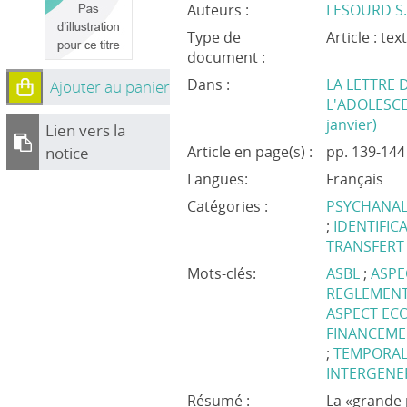
Auteurs :
LESOURD S
Type de
Article : te
document :
Dans :
LA LETTRE 
Ajouter au panier
L'ADOLESCE
janvier)
Lien vers la
Article en page(s) :
pp. 139-144
notice
Langues:
Français
Catégories :
PSYCHANAL
;
IDENTIFIC
TRANSFERT
Mots-clés:
ASBL
;
ASPE
REGLEMEN
ASPECT E
FINANCEM
;
TEMPORAL
INTERGENE
Résumé :
La «grande 