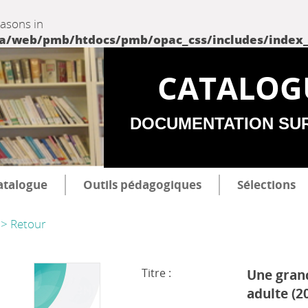
easons in
web/pmb/htdocs/pmb/opac_css/includes/index_incl
CATALOG
DOCUMENTATION SU
atalogue
Outils pédagogiques
Sélections
> Retour
Titre :
Une gran
adulte (2