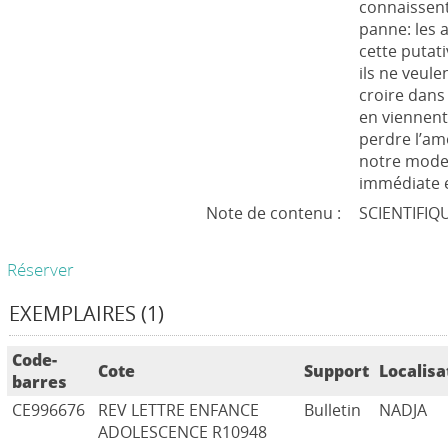
connaissent
panne: les 
cette putat
ils ne veul
croire dans 
en viennent 
perdre l’am
notre moder
immédiate e
Note de contenu :
SCIENTIFIQ
Réserver
EXEMPLAIRES (1)
Code-
Cote
Support
Localisa
barres
CE996676
REV LETTRE ENFANCE
Bulletin
NADJA
ADOLESCENCE R10948