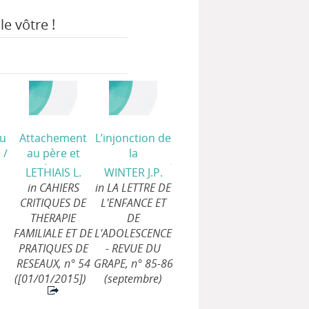
le vôtre !
du
Attachement
L’injonction de
e
/
au père et
la
relation
transparence
/
LETHIAIS L.
WINTER J.P.
d’activation en
in CAHIERS
in LA LETTRE DE
thérapie
CRITIQUES DE
L'ENFANCE ET
familiale
/
THERAPIE
DE
FAMILIALE ET DE
L'ADOLESCENCE
PRATIQUES DE
- REVUE DU
RESEAUX, n° 54
GRAPE, n° 85-86
([01/01/2015])
(septembre)