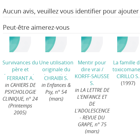
Aucun avis, veuillez vous identifier pour ajouter 
Peut-être aimerez-vous
Survivances du
Une utilisation
Mentir pour
La famille 
père et
originale du
dire vrai
/
toxicoman
émergence du
dessin de la
KORFF-SAUSSE
CIRILLO S.
FERRANT A.
CHRAIBI S.
désir
/
famille dans
S.
(1997)
in CAHIERS DE
in Enfances &
l’entretien
in LA LETTRE DE
PSYCHOLOGIE
Psy, n° 54
préliminaire
L'ENFANCE ET
CLINIQUE, n° 24
(mars)
enfant/parent
DE
(Printemps
/
L'ADOLESCENCE
2005)
- REVUE DU
GRAPE, n° 75
(mars)