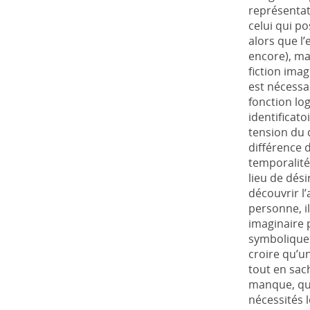
représentat
celui qui p
alors que l’
encore), mai
fiction imag
est nécessa
fonction log
identificato
tension du d
différence 
temporalité
lieu de dési
découvrir l’
personne, il
imaginaire 
symbolique. 
croire qu’u
tout en sac
manque, que
nécessités 