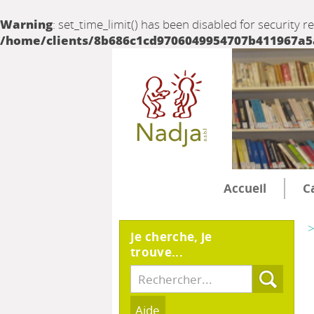
Warning
: set_time_limit() has been disabled for security r
/home/clients/8b686c1cd9706049954707b411967a5a/
Accueil
C
>
Je cherche, je
trouve...