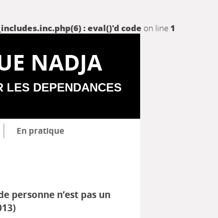
udes.inc.php(6) : eval()'d code
on line
1
UE NADJA
R LES DEPENDANCES
En pratique
de personne n’est pas un
013)