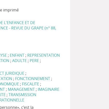
.
xte imprimé
DE L'ENFANCE ET DE
NCE - REVUE DU GRAPE (n° 88,
YSE
;
ENFANT
;
REPRESENTATION
ATION
;
ADULTE
;
PERE
;
CT JURIDIQUE
;
TATION
;
FONCTIONNEMENT
;
CONOMIQUE
;
FISCALITE
;
ENT
;
MANAGEMENT
;
IMAGINAIRE
ITE
;
TRANSMISSION
RATIONNELLE
personne», c’est la