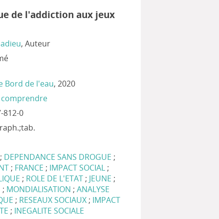
ue de l'addiction aux jeux
adieu
, Auteur
imé
e Bord de l'eau
, 2020
 comprendre
-812-0
;graph.;tab.
;
DEPENDANCE SANS DROGUE
;
ENT
;
FRANCE
;
IMPACT SOCIAL
;
LIQUE
;
ROLE DE L'ETAT
;
JEUNE
;
G
;
MONDIALISATION
;
ANALYSE
QUE
;
RESEAUX SOCIAUX
;
IMPACT
TE
;
INEGALITE SOCIALE