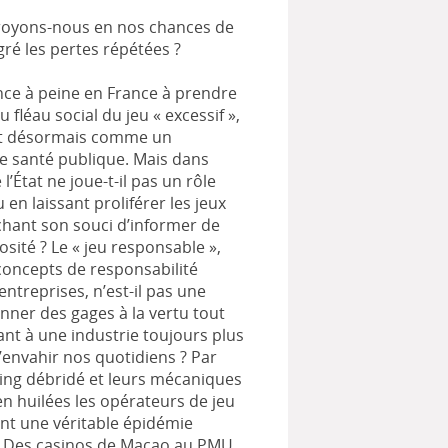
royons-nous en nos chances de
ré les pertes répétées ?
e à peine en France à prendre
 fléau social du jeu « excessif »,
ît désormais comme un
 santé publique. Mais dans
 l’État ne joue-t-il pas un rôle
en laissant proliférer les jeux
ichant son souci d’informer de
sité ? Le « jeu responsable »,
concepts de responsabilité
entreprises, n’est-il pas une
nner des gages à la vertu tout
nt à une industrie toujours plus
’envahir nos quotidiens ? Par
ing débridé et leurs mécaniques
en huilées les opérateurs de jeu
nt une véritable épidémie
. Des casinos de Macao au PMU