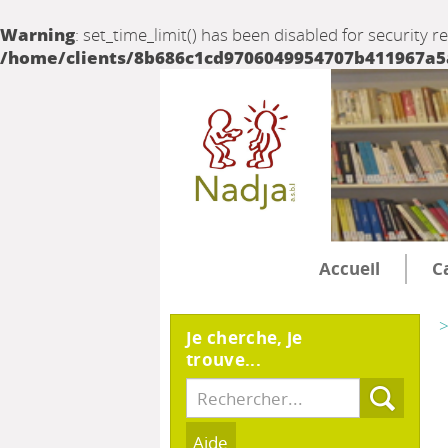
Warning
: set_time_limit() has been disabled for security r
/home/clients/8b686c1cd9706049954707b411967a5a/
Accueil
C
>
Je cherche, je
trouve...