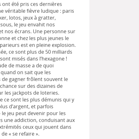
s ont été pris ces dernières
 véritable fièvre ludique : paris
ker, lotos, jeux à gratter,
sous, le jeu envahit nos
et nos écrans. Une personne sur
onne et chez les plus jeunes le
arieurs est en pleine explosion.
e, ce sont plus de 50 milliards
 sont misés dans l’hexagone !
ude de masse a de quoi
quand on sait que les
s de gagner frôlent souvent le
 chance sur des dizaines de
r les jackpots de loteries.
e ce sont les plus démunis qui y
lus d’argent, et parfois
 le jeu peut devenir pour les
s une addiction, conduisant aux
xtrémités ceux qui jouent dans
 de « se refaire ».