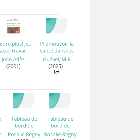
core plus! Jeu,
Promouvoir la
sexe, travail,
santé dans les
argent
/
milieux de vie du
Jean Adès
Guével, M-R
quotidien.
(2001)
(2025)
Concepts, enjeux
et illustrations
/
e
Tableau de
Tableau de
bord de
bord de
l'usage de
l'usage de
e
Rosalie Régny
Rosalie Régny
ses
drogues et ses
drogues et ses