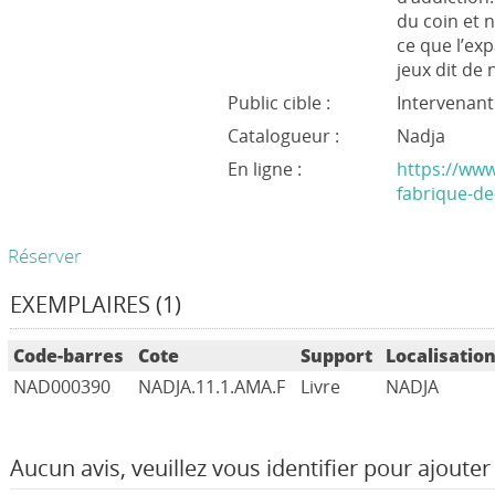
du coin et 
ce que l’e
jeux dit de
Public cible :
Intervenant
Catalogueur :
Nadja
En ligne :
https://www
fabrique-de
Réserver
EXEMPLAIRES (1)
Code-barres
Cote
Support
Localisatio
NAD000390
NADJA.11.1.AMA.F
Livre
NADJA
Aucun avis, veuillez vous identifier pour ajouter 