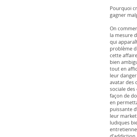
Pourquoi c
gagner malg
On commenc
la mesure du
qui appara
problème de
cette affaire
bien ambigu 
tout en aff
leur dangero
avatar des 
sociale des 
façon de do
en permetta
puissante d
leur market
ludiques bi
entretienne
d’addiction