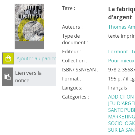
Titre :
La fabriq
d'argent
Auteurs :
Thomas Am
Type de
texte impr
document :
Editeur :
Lormont : L
Ajouter au panier
Collection :
Pour mieux
ISBN/ISSN/EAN :
978-2-35687
Lien vers la
Format :
195 p. / ill.
notice
Langues:
Français
Catégories :
ADDICTION
JEU D'ARG
SANTE PUB
MARKETIN
SOCIOLOGI
SUR LA SAN