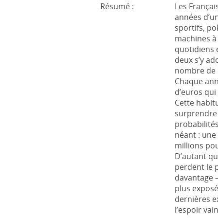
Résumé :
Les Françai
années d’une
sportifs, po
machines à 
quotidiens 
deux s’y ad
nombre de p
Chaque anné
d’euros qui
Cette habit
surprendre 
probabilité
néant : une
millions pou
D’autant qu
perdent le p
davantage –
plus exposé
dernières e
l’espoir vain