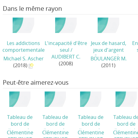
Dans le même rayon
Les addictions
L'incapacité d'être
Jeux de hasard,
En
comportementale
seul
/
jeux d'argent
s
/
AUDIBERT C.
Comprendre
Michael S. Ascher
BOULANGER M.
(2008)
Prévenir Soigner
/
(2018)
(2011)
Peut-être aimerez-vous
Tableau de
Tableau de
Tableau de
Tableau d
bord de
bord de
bord de
bord de
l'usage de
l'usage de
l'usage de
l'usage de
Clémentine
Clémentine
Clémentine
Clémentin
drogues et ses
drogues et ses
drogues et ses
drogues et 