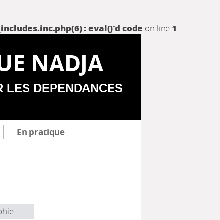
udes.inc.php(6) : eval()'d code
on line
1
UE NADJA
R LES DEPENDANCES
En pratique
phie