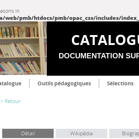
easons in
web/pmb/htdocs/pmb/opac_css/includes/index_incl
CATALOG
DOCUMENTATION SU
atalogue
Outils pédagogiques
Sélections
> Retour
Détail
Wikipédia
Biogra