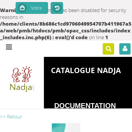
Warning
: set_time_limit() has been disabled for security
reasons in
/home/clients/8b686c1cd9706049954707b411967a5
a/web/pmb/htdocs/pmb/opac_css/includes/index
_includes.inc.php(6) : eval()'d code
on line
1
CATALOGUE NADJA
DOCUMENTATION
SUR LES
>> Retour
DEPENDANCES