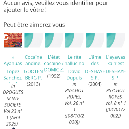
Aucun avis, veuillez vous identifier pour
ajouter le vôtre !
Peut-être aimerez-vous
«
Cocaïne
L'état
Le rite
L'âme
L'ayawas
Ayahuas
andine.
cocaïne
/
hallucino
des
ka n'est
ca sans
L'inventi
DOMIC Z.
gène
drogues
pas un
Lopez
GOOTEN
David
DESHAYE
DESHAYE
ayahuasc
on d'une
(1992)
comme
/
hallucino
Sanchez,
BERG P.
Dupuis
S P.
S P.
a » Du
drogue
techniqu
gène
/
José
(2013)
in
(2004)
in
in
clientélis
globale
/
e du Soi :
PSYCHOT
PSYCHOT
DROGUES
me
une
ROPES,
ROPES,
SANTE
chamani
approch
Vol. 26 n°
Vol. 8 n° 1
SOCIETE,
que à
e
1
([01/01/2
Vol 23 n°
une
anthrop
([08/10/2
002])
1 (Avril
patientèl
ologique
020])
2025)
e en
de