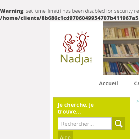
Warning
: set_time_limit() has been disabled for security r
/home/clients/8b686c1cd9706049954707b411967a5a/
Accueil
C
>
Je cherche, je
trouve...