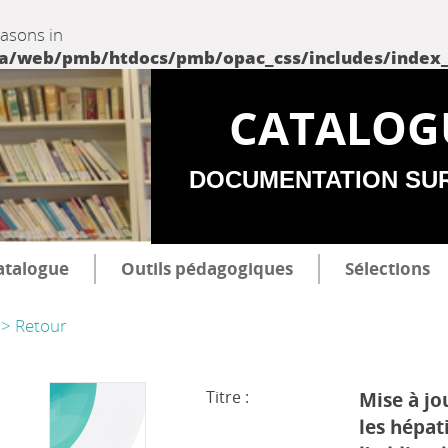
easons in
web/pmb/htdocs/pmb/opac_css/includes/index_incl
CATALOG
DOCUMENTATION SU
atalogue
Outils pédagogiques
Sélections
> Retour
Titre :
Mise à jo
les hépati