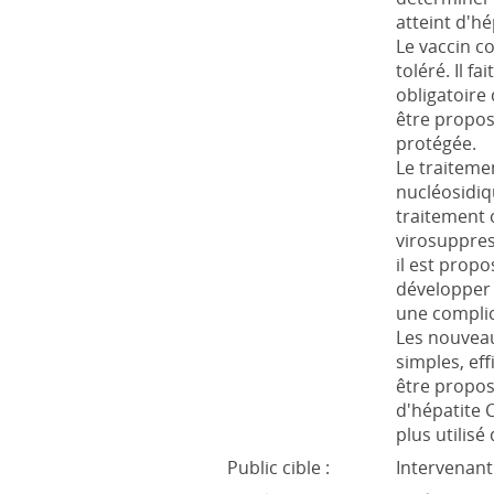
atteint d'hé
Le vaccin co
toléré. Il fa
obligatoire
être propos
protégée.
Le traiteme
nucléosidiq
traitement 
virosuppress
il est propo
développer 
une complic
Les nouvea
simples, eff
être propos
d'hépatite 
plus utilisé
Public cible :
Intervenant