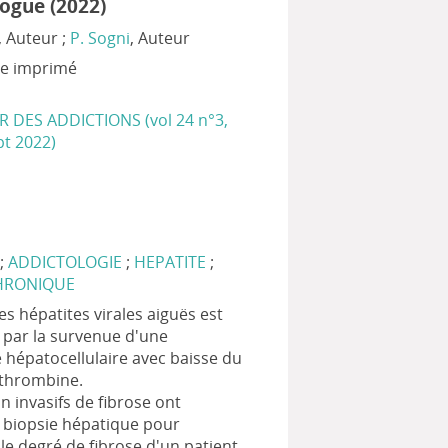
logue (2022)
, Auteur ;
P. Sogni
, Auteur
xte imprimé
R DES ADDICTIONS (vol 24 n°3,
pt 2022)
;
ADDICTOLOGIE
;
HEPATITE
;
HRONIQUE
es hépatites virales aiguës est
par la survenue d'une
e hépatocellulaire avec baisse du
othrombine.
n invasifs de fibrose ont
 biopsie hépatique pour
le degré de fibrose d'un patient