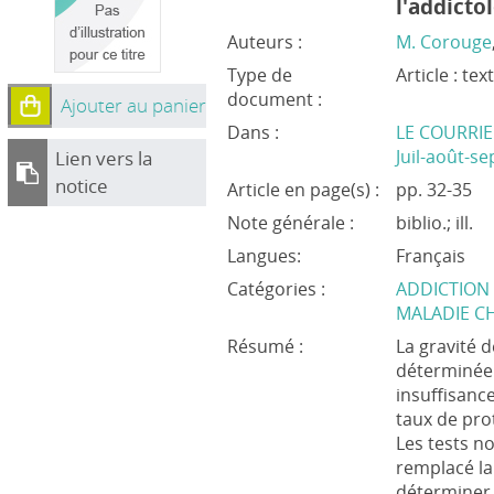
l'addicto
Auteurs :
M. Corouge
Type de
Article : te
document :
Ajouter au panier
Dans :
LE COURRIE
Juil-août-se
Lien vers la
notice
Article en page(s) :
pp. 32-35
Note générale :
biblio.; ill.
Langues:
Français
Catégories :
ADDICTION
MALADIE C
Résumé :
La gravité d
déterminée 
insuffisanc
taux de pr
Les tests no
remplacé la
déterminer 