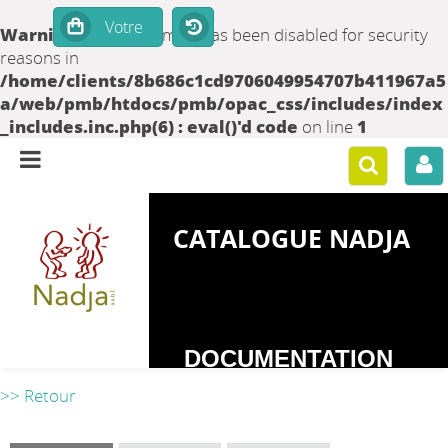
Warning
: set_time_limit() has been disabled for security
reasons in
/home/clients/8b686c1cd9706049954707b411967a5
a/web/pmb/htdocs/pmb/opac_css/includes/index
_includes.inc.php(6) : eval()'d code
on line
1
CATALOGUE NADJA
DOCUMENTATION
SUR LES
>> Retour
DEPENDANCES