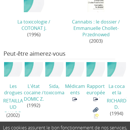
La toxicologie
/
Cannabis : le dossier
/
COTONAT J.
Emmanuelle Chollet-
(1996)
Przednowed
(2003)
Peut-être aimerez-vous
Les
L'état
Sida,
Médicam
Rapport
La coca
drogues
cocaïne
/
toxicoma
ents
europée
et la
/
DOMIC Z.
nie : une
psychotr
n sur les
cocaïne
/
RETAILLA
RICHARD
(1992)
lecture
opes.
drogues
UD
D.
docume
Consom
2019.
BAJAC E.
(1994)
(2002)
ntaire
mations
Tendanc
(1993)
et
es et
Les cookies assurent le bon fonctionnement de nos services,