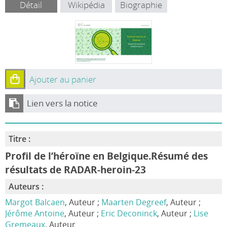
Détail
Wikipédia
Biographie
Ajouter au panier
Lien vers la notice
Titre :
Profil de l’héroïne en Belgique.Résumé des
résultats de RADAR-heroin-23
Auteurs :
Margot Balcaen
, Auteur ;
Maarten Degreef
, Auteur ;
Jérôme Antoine
, Auteur ;
Eric Deconinck
, Auteur ;
Lise
Gremeaux
, Auteur