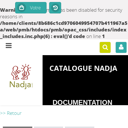
Warning
: set_time_limit() has been disabled for security
reasons in
/home/clients/8b686c1cd9706049954707b411967a5
a/web/pmb/htdocs/pmb/opac_css/includes/index
_includes.inc.php(6) : eval()'d code
on line
1
CATALOGUE NADJA
DOCUMENTATION
SUR LES
>> Retour
DEPENDANCES