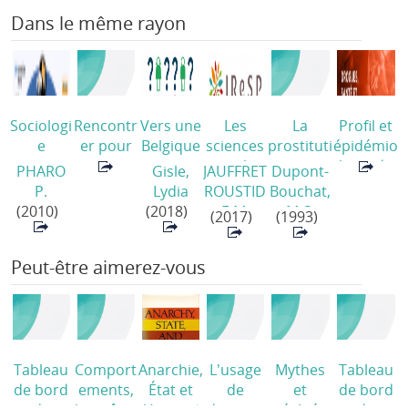
Dans le même rayon
Sociologi
Rencontr
Vers une
Les
La
Profil et
e
er pour
Belgique
sciences
prostituti
épidémio
cognitive
soigner :
en
sociales
on
logie de
PHARO
Gisle,
JAUFFRET
Dupont-
et
la place
bonne
au
urbaine
/
la
P.
Lydia
ROUSTID
Bouchat,
morale
du travail
santé
/
service
consom
(2010)
(2018)
E M.
M-S.
(2017)
(1993)
de
de rue
de la
mation
l’addictio
en
santé
de
Peut-être aimerez-vous
n
/
addictolo
publique
drogues
gie
:
illicites
(2025)
compren
chez les
dre les
travailleu
addiction
ses du
s
/
sexe à
Tableau
Comport
Anarchie,
L'usage
Mythes
Tableau
l'échelle
de bord
ements,
État et
de
et
de bord
mondiale