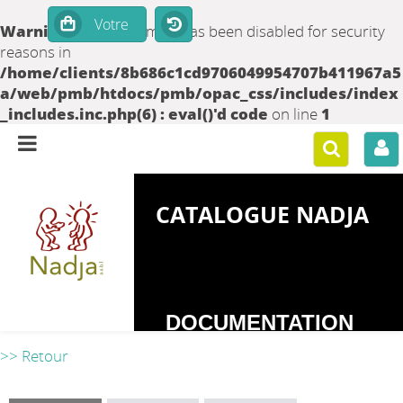
Warning
: set_time_limit() has been disabled for security
reasons in
/home/clients/8b686c1cd9706049954707b411967a5
a/web/pmb/htdocs/pmb/opac_css/includes/index
_includes.inc.php(6) : eval()'d code
on line
1
CATALOGUE NADJA
DOCUMENTATION
SUR LES
>> Retour
DEPENDANCES