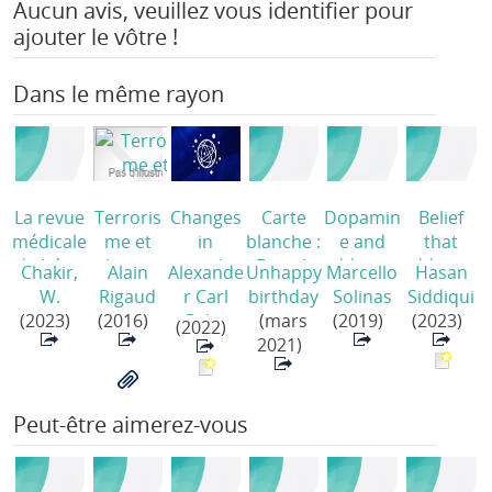
Aucun avis, veuillez vous identifier pour
ajouter le vôtre !
Dans le même rayon
La revue
Terroris
Changes
Carte
Dopamin
Belief
médicale
me et
in
blanche :
e and
that
de Liège
tabagism
cannabis
Faut-il-
addiction
addiction
Chakir,
Alain
Alexande
Unhappy
Marcello
Hasan
/
e dans
policy
interdire
: what
is a
W.
Rigaud
r Carl
birthday
Solinas
Siddiqui
les
and
l'alpinis
have we
discrete
(2023)
(2016)
Gabri
(mars
(2019)
(2023)
(2022)
lycées.
prevalen
me ?
/
learned
category
2021)
Les
ce of
from 40
is a
éléments
recreatio
years of
stronger
du débat
nal
research
correlate
Peut-être aimerez-vous
/
cannabis
/
with
use
stigma
among
than the