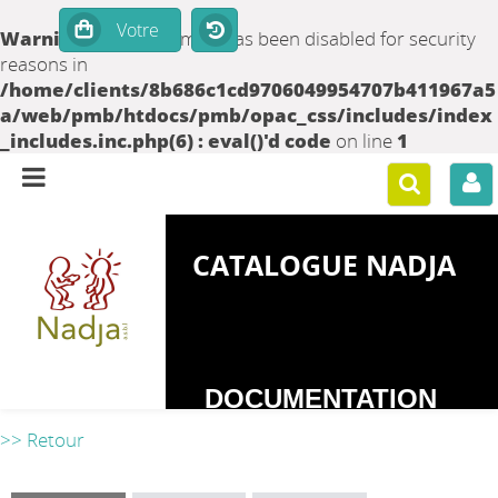
Warning
: set_time_limit() has been disabled for security
reasons in
/home/clients/8b686c1cd9706049954707b411967a5
a/web/pmb/htdocs/pmb/opac_css/includes/index
_includes.inc.php(6) : eval()'d code
on line
1
CATALOGUE NADJA
DOCUMENTATION
SUR LES
>> Retour
DEPENDANCES