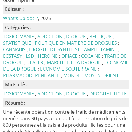
texte imprimé
Editeur :
What's up doc ?
, 2025
Catégories :
TOXICOMANIE
;
ADDICTION
;
DROGUE
;
BELGIQUE
;
STATISTIQUE
;
POLITIQUE EN MATIERE DE DROGUES
;
CANNABIS
;
DROGUE DE SYNTHESE
;
AMPHETAMINE
;
ECSTASY
;
LSD
;
HEROINE
;
OPIACE
;
COCAINE
;
TRAFIC DE
DROGUE
;
DEALER
;
MARCHE DE LA DROGUE
;
ECONOMIE
DE LA DROGUE
;
ECONOMIE SOUTERRAINE
;
PHARMACODEPENDANCE
;
MONDE
;
MOYEN-ORIENT
Mots-clés:
TOXICOMANIE
;
ADDICTION
;
DROGUE
;
DROGUE ILLICITE
Résumé :
Une récente opération contre le trafic de médicaments
menée dans 90 pays a conduit à l'arrestation de près de
800 personnes et la saisie de produits illicites pour une
valeur de 56 millions d'euros, indique mercredi Interpol