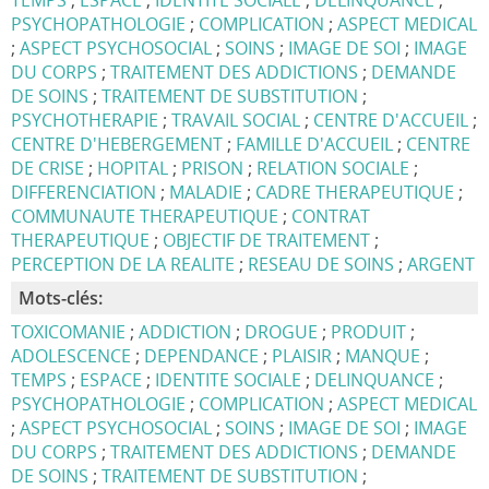
TEMPS
;
ESPACE
;
IDENTITE SOCIALE
;
DELINQUANCE
;
PSYCHOPATHOLOGIE
;
COMPLICATION
;
ASPECT MEDICAL
;
ASPECT PSYCHOSOCIAL
;
SOINS
;
IMAGE DE SOI
;
IMAGE
DU CORPS
;
TRAITEMENT DES ADDICTIONS
;
DEMANDE
DE SOINS
;
TRAITEMENT DE SUBSTITUTION
;
PSYCHOTHERAPIE
;
TRAVAIL SOCIAL
;
CENTRE D'ACCUEIL
;
CENTRE D'HEBERGEMENT
;
FAMILLE D'ACCUEIL
;
CENTRE
DE CRISE
;
HOPITAL
;
PRISON
;
RELATION SOCIALE
;
DIFFERENCIATION
;
MALADIE
;
CADRE THERAPEUTIQUE
;
COMMUNAUTE THERAPEUTIQUE
;
CONTRAT
THERAPEUTIQUE
;
OBJECTIF DE TRAITEMENT
;
PERCEPTION DE LA REALITE
;
RESEAU DE SOINS
;
ARGENT
Mots-clés:
TOXICOMANIE
;
ADDICTION
;
DROGUE
;
PRODUIT
;
ADOLESCENCE
;
DEPENDANCE
;
PLAISIR
;
MANQUE
;
TEMPS
;
ESPACE
;
IDENTITE SOCIALE
;
DELINQUANCE
;
PSYCHOPATHOLOGIE
;
COMPLICATION
;
ASPECT MEDICAL
;
ASPECT PSYCHOSOCIAL
;
SOINS
;
IMAGE DE SOI
;
IMAGE
DU CORPS
;
TRAITEMENT DES ADDICTIONS
;
DEMANDE
DE SOINS
;
TRAITEMENT DE SUBSTITUTION
;