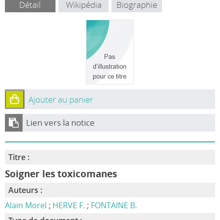
Détail
Wikipédia
Biographie
Ajouter au panier
Lien vers la notice
Titre :
Soigner les toxicomanes
Auteurs :
Alain Morel
;
HERVE F.
;
FONTAINE B.