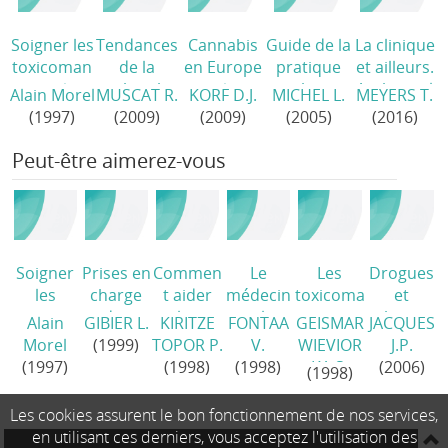
Soigner les
Tendances
Cannabis
Guide de la
La clinique
toxicoman
de la
en Europe
pratique
et ailleurs.
es
/
recherche
/
psychiatriq
Anthropol
Alain Morel
MUSCAT R.
KORF D.J.
MICHEL L.
MEYERS T.
sur les
ue en
ogie et
(1997)
(2009)
(2009)
(2005)
(2016)
drogues
/
milieu
thérapeuti
pénitentiai
que de
Peut-être aimerez-vous
re
/
l'addiction
/
Soigner
Prises en
Commen
Le
Les
Drogues
les
charge
t aider
médecin
toxicoma
et
toxicoma
des
les
et le
nes ne
substituti
Alain
GIBIER L.
KIRITZE
FONTAA
GEISMAR
JACQUES
nes
/
usagers
alcooliqu
toxicoma
sont pas
on.
Morel
(1999)
TOPOR P.
V.
WIEVIOR
J.P.
de
es et
ne.
tous
Traiteme
(1997)
(1998)
(1998)
KA S.
(2006)
(1998)
drogues
ceux qui
Guide
incurable
nts et
/
les
pratique
s
/
prise en
Les cookies assurent le bon fonctionnement de nos services,
entouren
/
charge
en utilisant ces derniers, vous acceptez l'utilisation des