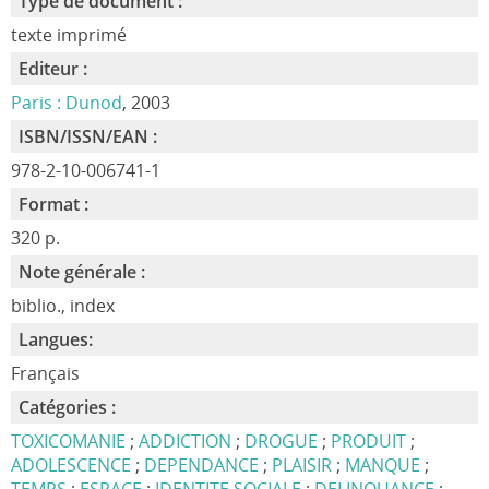
Type de document :
texte imprimé
Editeur :
Paris : Dunod
, 2003
ISBN/ISSN/EAN :
978-2-10-006741-1
Format :
320 p.
Note générale :
biblio., index
Langues:
Français
Catégories :
TOXICOMANIE
;
ADDICTION
;
DROGUE
;
PRODUIT
;
ADOLESCENCE
;
DEPENDANCE
;
PLAISIR
;
MANQUE
;