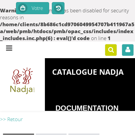
Warning
: set_time_limit() has been disabled for security
reasons in
/home/clients/8b686c1cd9706049954707b411967a5
a/web/pmb/htdocs/pmb/opac_css/includes/index
_includes.inc.php(6) : eval()'d code
on line
1
CATALOGUE NADJA
DOCUMENTATION
SUR LES
>> Retour
DEPENDANCES