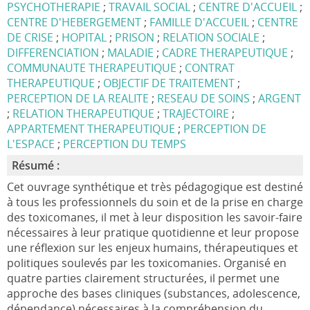
PSYCHOTHERAPIE
;
TRAVAIL SOCIAL
;
CENTRE D'ACCUEIL
;
CENTRE D'HEBERGEMENT
;
FAMILLE D'ACCUEIL
;
CENTRE
DE CRISE
;
HOPITAL
;
PRISON
;
RELATION SOCIALE
;
DIFFERENCIATION
;
MALADIE
;
CADRE THERAPEUTIQUE
;
COMMUNAUTE THERAPEUTIQUE
;
CONTRAT
THERAPEUTIQUE
;
OBJECTIF DE TRAITEMENT
;
PERCEPTION DE LA REALITE
;
RESEAU DE SOINS
;
ARGENT
;
RELATION THERAPEUTIQUE
;
TRAJECTOIRE
;
APPARTEMENT THERAPEUTIQUE
;
PERCEPTION DE
L'ESPACE
;
PERCEPTION DU TEMPS
Résumé :
Cet ouvrage synthétique et très pédagogique est destiné
à tous les professionnels du soin et de la prise en charge
des toxicomanes, il met à leur disposition les savoir-faire
nécessaires à leur pratique quotidienne et leur propose
une réflexion sur les enjeux humains, thérapeutiques et
politiques soulevés par les toxicomanies. Organisé en
quatre parties clairement structurées, il permet une
approche des bases cliniques (substances, adolescence,
dépendance) nécessaires à la compréhension du