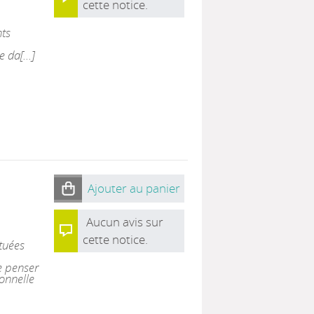
cette notice.
nts
 da[...]
Ajouter au panier
Aucun avis sur
cette notice.
tuées
e penser
ionnelle