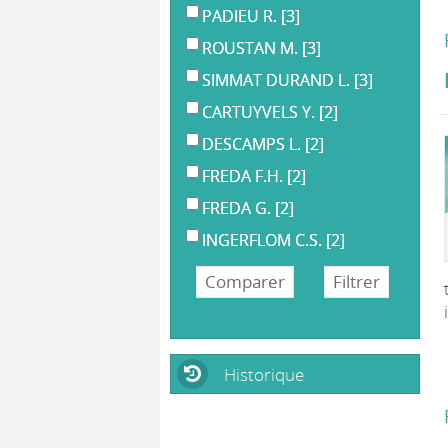
PADIEU R.
[3]
ROUSTAN M.
[3]
SIMMAT DURAND L.
[3]
CARTUYVELS Y.
[2]
DESCAMPS L.
[2]
FREDA F.H.
[2]
FREDA G.
[2]
INGERFLOM C.S.
[2]
Historique