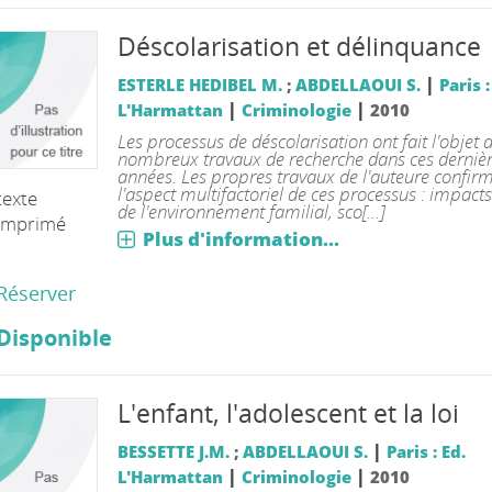
Déscolarisation et délinquance
|
ESTERLE HEDIBEL M.
;
ABDELLAOUI S.
Paris :
|
|
L'Harmattan
Criminologie
2010
Les processus de déscolarisation ont fait l'objet 
nombreux travaux de recherche dans ces derniè
années. Les propres travaux de l'auteure confir
l'aspect multifactoriel de ces processus : impacts
texte
de l'environnement familial, sco[...]
imprimé
Plus d'information...
Réserver
Disponible
L'enfant, l'adolescent et la loi
|
BESSETTE J.M.
;
ABDELLAOUI S.
Paris : Ed.
|
|
L'Harmattan
Criminologie
2010