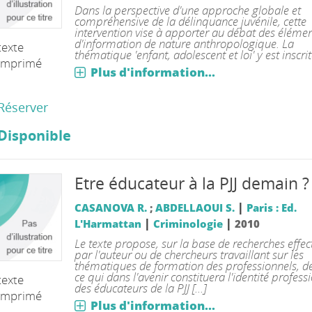
Dans la perspective d'une approche globale et
compréhensive de la délinquance juvénile, cette
intervention vise à apporter au débat des éléme
d'information de nature anthropologique. La
texte
thématique 'enfant, adolescent et loi' y est inscrite
imprimé
Plus d'information...
Réserver
Disponible
Etre éducateur à la PJJ demain ?
|
CASANOVA R.
;
ABDELLAOUI S.
Paris : Ed.
|
|
L'Harmattan
Criminologie
2010
Le texte propose, sur la base de recherches effec
par l'auteur ou de chercheurs travaillant sur les
thématiques de formation des professionnels, d
ce qui dans l'avenir constituera l'identité profess
texte
des éducateurs de la PJJ [...]
imprimé
Plus d'information...