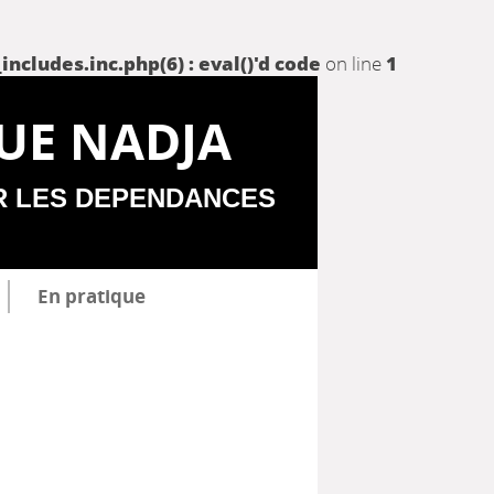
udes.inc.php(6) : eval()'d code
on line
1
UE NADJA
R LES DEPENDANCES
En pratique