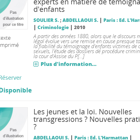
experts en matière de témoign
d'enfants
|
SOULIER S.
;
ABDELLAOUI S.
Paris : Ed. L'H
|
|
Criminologie
2010
A partir des années 1880, alors que le discours 
texte
légal évolue vers une remise en cause presque to
imprimé
la fiabilité du témoignage d'enfants victimes de 
sexuels, l'étude des dossiers de procédure crimin
la cour d'Assise du P[...]
Plus d'information...
Réserver
Disponible
Les jeunes et la loi. Nouvelles
transgressions ? Nouvelles prat
?
|
|
ABDELLAOUI S.
Paris : Ed. L'Harmattan