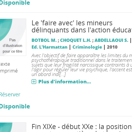
Disponible
Le 'faire avec' les mineurs
délinquants dans l'action éduca
BOTBOL M.
;
CHOQUET L.H.
;
ABDELLAOUI S.
|
|
Ed. L'Harmattan
Criminologie
2010
Avec l'objectif de faire apparaître les limites du
psychothérapique traditionnel dans le traitemen
texte
sujets que leur fragilité narcissique contraints à u
l'agir pour réguler leur vie psychique, l'accent es
imprimé
un abord indi[...]
Plus d'information...
Réserver
Disponible
Fin XIXe - début XXe : la positio