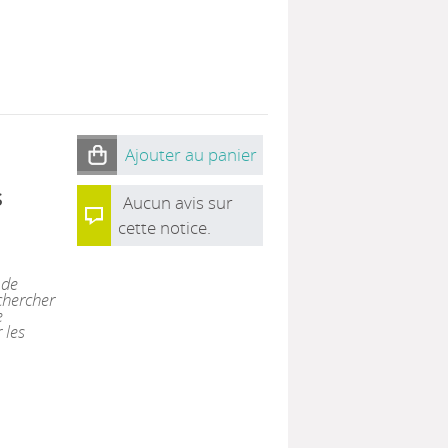
Ajouter au panier
s
Aucun avis sur
cette notice.
 de
chercher
e
 les