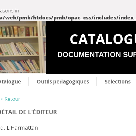
easons in
web/pmb/htdocs/pmb/opac_css/includes/index_incl
CATALOG
DOCUMENTATION SU
atalogue
Outils pédagogiques
Sélections
> Retour
DÉTAIL DE L'ÉDITEUR
d. L'Harmattan