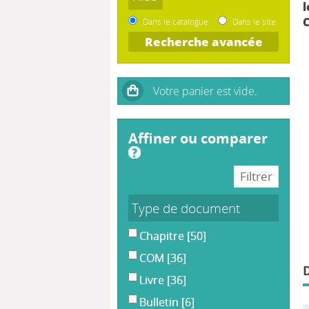
l
C
Dans le catalogue
Dans le site
Recherche avancée
affiner ou comparer
Type de document
Chapitre
[50]
COM
[36]
Livre
[36]
Bulletin
[6]