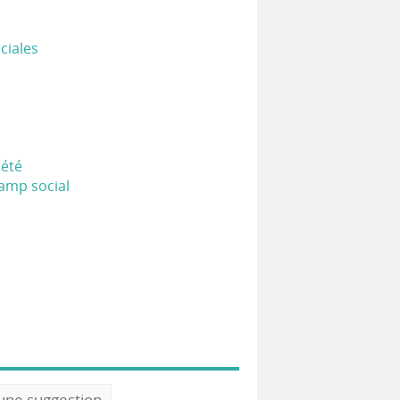
ciales
iété
hamp social
 une suggestion