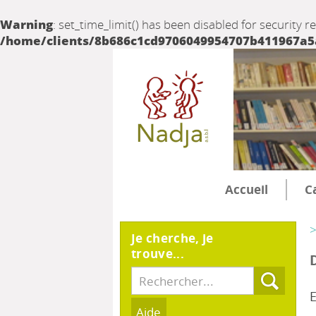
Warning
: set_time_limit() has been disabled for security r
/home/clients/8b686c1cd9706049954707b411967a5a/
Accueil
C
>
Je cherche, je
trouve...
E