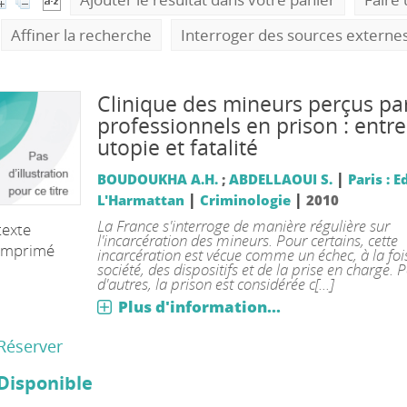
Affiner la recherche
Interroger des sources externe
Clinique des mineurs perçus par
professionnels en prison : entre
utopie et fatalité
|
BOUDOUKHA A.H.
;
ABDELLAOUI S.
Paris : E
|
|
L'Harmattan
Criminologie
2010
La France s'interroge de manière régulière sur
texte
l'incarcération des mineurs. Pour certains, cette
imprimé
incarcération est vécue comme un échec, à la foi
société, des dispositifs et de la prise en charge. 
d'autres, la prison est considérée c[...]
Plus d'information...
Réserver
Disponible