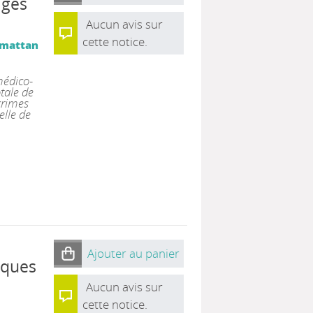
ages
Aucun avis sur
cette notice.
armattan
médico-
tale de
crimes
elle de
Ajouter au panier
iques
Aucun avis sur
cette notice.