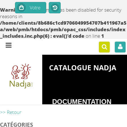
Warning
: set_time_limit() has been disabled for security
reasons in
/home/clients/8b686c1cd9706049954707b411967a5
a/web/pmb/htdocs/pmb/opac_css/includes/index
_includes.inc.php(6) : eval()'d code
on line
1
CATALOGUE NADJA
DOCUMENTATION
SUR LES
>> Retour
DEPENDANCES
CATÉGORIES