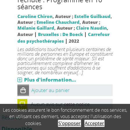
séances
Caroline Chiron
, Auteur ;
Estelle Guilbaud
,
Auteur ;
Emeline Chauchard
, Auteur ;
Mélanie Gaillard
, Auteur ;
Claire Naudin
,
|
|
Auteur
Bruxelles : De Boeck
Carrefour
|
des psychothérapies
2022
Les addictions touchent plusieurs centaines de
millions de personnes en Europe et constituent
donc un problème de santé majeur. S’il est
particulièrement complexe d’amener les
personnes qui souffrent d’addictions à se
soigner, de nombreux enjeux[...]
Plus d'information...
Ajouter au panier
Aucun avis sur cette notice.
Les cookies assurent le bon fonctionnement de nos services,
en utilisant ces derniers, vous acceptez l'utilisation des
Réserver
cookies.
S'opposer
Accepter
Disponible